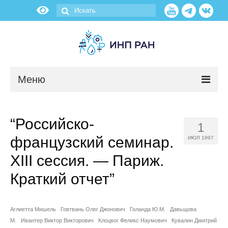
Меню
Новости
“Российско-
1
О нас
французский семинар.
ИЮЛ 1997
Об институте
XIII сессия. — Париж.
Краткий отчет”
Научные подразделения
Администрация
Аглиетта Мишель
Говтвань Олег Джонович
Голанда Ю.М.
Давьщова
М.
Ивантер Виктор Викторович
Клоцвог Феликс Наумович
Кувалин Дмитрий