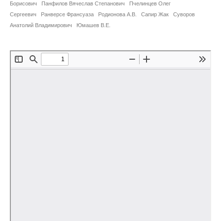
Сотрудники
Борисович
Панфилов Вячеслав Степанович
Пчелинцев Олег
Сергеевич
Ранверсе Франсуаза
Родионова А.В.
Сапир Жак
Суворов
Анатолий Владимирович
Отчетность
Юмашев В.Е.
Противодействие коррупции
Материалы для СМИ
Публикации
Научная жизнь
Издания
Проблемы прогнозирования
О журнале
Номера журналов