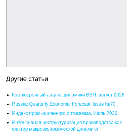
Общие требования
Стандарты оформления
Семинары
Энергетический семинар
Российско-французский семинар
ЦДУ
Другие статьи:
Отрасли и регионы
Краткосрочный анализ динамики ВВП: август 2026
Inforum
Russia: Quarterly Economic Forecast. Issue №70
Индекс промышленного оптимизма. Июль 2026
Ученый совет
Интенсивная реструктуризация производства как
фактор макроэкономической динамики
Материалы