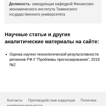
Сотрудники
Должность
: заведующая кафедрой Финансово-
экономического института Тюменского
Отчетность
государственного университета
Противодействие коррупции
Научные статьи и другие
Материалы для СМИ
аналитические материалы на сайте:
Публикации
Оценка научно-технологической результативности
регионов РФ // "Проблемы прогнозирования", 2019
Научная жизнь
№2
Издания
Проблемы прогнозирования
О журнале
Контакты
Противодействие коррупции
Политика
Номера журналов
конфиденциальности