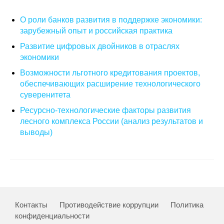
О совете
О роли банков развития в поддержке экономики:
зарубежный опыт и российская практика
Регулярные прогнозы
Развитие цифровых двойников в отраслях
экономики
Квартальный прогноз
Возможности льготного кредитования проектов,
обеспечивающих расширение технологического
Краткосрочный прогноз
суверенитета
Ресурсно-технологические факторы развития
Оценка индекса промышленного
лесного комплекса России (анализ результатов и
производства
выводы)
Российская Система Климатического
Мониторинга
Центр «Климатическая политика и
экономика России»
Контакты
Противодействие коррупции
Политика
конфиденциальности
Образование и карьера