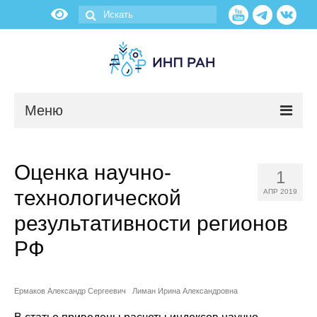
Меню
Новости
Оценка научно-
1
О нас
технологической
АПР 2019
Об институте
результативности регионов
РФ
Научные подразделения
Администрация
Ермаков Александр Сергеевич
Лиман Ирина Александровна