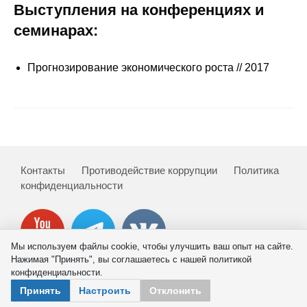
Сотрудники
Выступления на конференциях и
семинарах:
Отчетность
Прогнозирование экономического роста // 2017
Противодействие коррупции
Материалы для СМИ
Публикации
Контакты
Противодействие коррупции
Политика
Научная жизнь
конфиденциальности
Издания
Проблемы прогнозирования
Мы используем файлы cookie, чтобы улучшить ваш опыт на сайте.
О журнале
Нажимая "Принять", вы соглашаетесь с нашей политикой
конфиденциальности.
© 2026 ИНП РАН
Принять
Настроить
Отклонить
Номера журналов