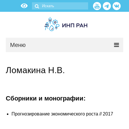
Меню
Новости
Ломакина Н.В.
О нас
Об институте
Сборники и монографии:
Научные подразделения
Прогнозирование экономического роста // 2017
Администрация