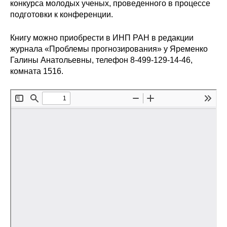
Общие требования
конкурса молодых ученых, проведенного в процессе
подготовки к конференции.
Стандарты оформления
Книгу можно приобрести в ИНП РАН в редакции
журнала «Проблемы прогнозирования» у Яременко
Семинары
Галины Анатольевны, телефон 8-499-129-14-46,
комната 1516.
Энергетический семинар
Российско-французский семинар
ЦДУ
Отрасли и регионы
Inforum
Ученый совет
Материалы