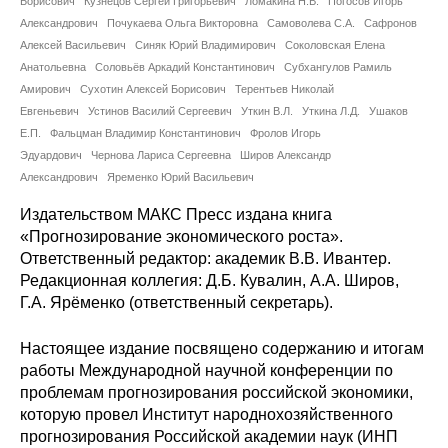
Борисович
Сотрудники
Кузнецов Сергей Григорьевич
Ломакина Н.В.
Погосов Игорь
Александрович
Почукаева Ольга Викторовна
Самоволева С.А.
Сафронов
Алексей Васильевич
Синяк Юрий Владимирович
Соколовская Елена
Отчетность
Анатольевна
Соловьёв Аркадий Константинович
Субхангулов Рамиль
Амирович
Сухотин Алексей Борисович
Терентьев Николай
Противодействие коррупции
Евгеньевич
Устинов Василий Сергеевич
Уткин В.Л.
Уткина Л.Д.
Ушаков
Е.П.
Фальцман Владимир Константинович
Фролов Игорь
Материалы для СМИ
Эдуардович
Чернова Лариса Сергеевна
Широв Александр
Александрович
Яременко Юрий Васильевич
Публикации
Издательством МАКС Пресс издана книга
«Прогнозирование экономического роста».
Научная жизнь
Ответственный редактор: академик В.В. Ивантер.
Редакционная коллегия: Д.Б. Кувалин, А.А. Широв,
Издания
Г.А. Ярёменко (ответственный секретарь).
Проблемы прогнозирования
Настоящее издание посвящено содержанию и итогам
работы Международной научной конференции по
О журнале
проблемам прогнозирования российской экономики,
которую провел Институт народнохозяйственного
Номера журналов
прогнозирования Российской академии наук (ИНП