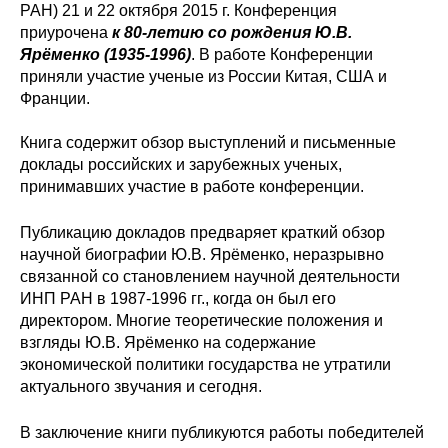
РАН) 21 и 22 октября 2015 г. Конференция
Редакционная этика
приурочена
к 80-летию со рождения Ю.В.
Ярёменко (1935-1996)
. В работе Конференции
приняли участие ученые из России Китая, США и
Информация для авторов
Франции.
Общие требования
Книга содержит обзор выступлений и письменные
доклады российских и зарубежных ученых,
Стандарты оформления
принимавших участие в работе конференции.
Научные труды
Публикацию докладов предваряет краткий обзор
научной биографии Ю.В. Ярёменко, неразрывно
О журнале
связанной со становлением научной деятельности
ИНП РАН в 1987-1996 гг., когда он был его
Выпуски
директором. Многие теоретические положения и
взгляды Ю.В. Ярёменко на содержание
Редакционная этика
экономической политики государства не утратили
актуального звучания и сегодня.
Информация для авторов
В заключение книги публикуются работы победителей