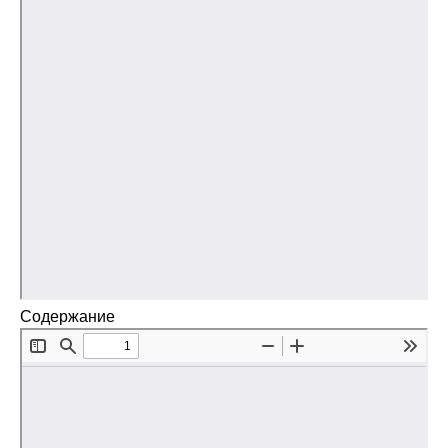
Кафедра МФТИ
Кафедра МАДИ
Аспирантура
Об аспирантуре
Поступление
Обучение
Содержание
Нормативные документы
Диссертационный совет
О совете