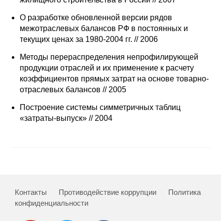
Сотрудники
О разработке обновленной версии рядов
Отчетность
межотраслевых балансов РФ в постоянных и
текущих ценах за 1980-2004 гг. // 2006
Противодействие коррупции
Методы перераспределения непрофилирующей
продукции отраслей и их применение к расчету
Материалы для СМИ
коэффициентов прямых затрат на основе товарно-
отраслевых балансов // 2005
Публикации
Построение системы симметричных таблиц
«затраты-выпуск» // 2004
Научная жизнь
Издания
Проблемы прогнозирования
О журнале
Контакты
Противодействие коррупции
Политика
конфиденциальности
Номера журналов