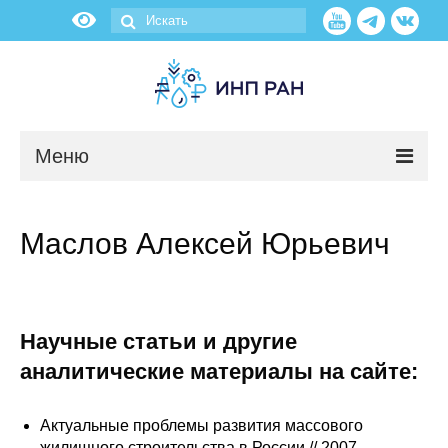
Меню
Новости
Маслов Алексей Юрьевич
О нас
Об институте
Научные статьи и другие
Научные подразделения
аналитические материалы на сайте:
Администрация
Актуальные проблемы развития массового
жилищного строительства в России // 2007