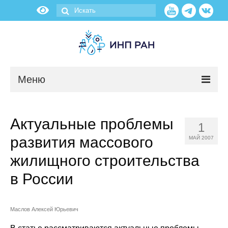
Меню
Новости
Актуальные проблемы
1
О нас
развития массового
МАЙ 2007
Об институте
жилищного строительства
в России
Научные подразделения
Администрация
Маслов Алексей Юрьевич