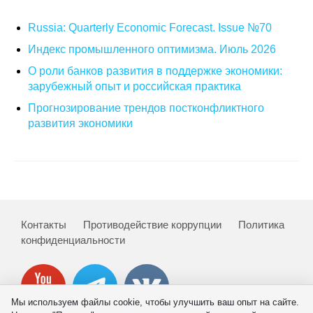
О совете
Russia: Quarterly Economic Forecast. Issue №70
Индекс промышленного оптимизма. Июль 2026
Регулярные прогнозы
О роли банков развития в поддержке экономики:
зарубежный опыт и российская практика
Квартальный прогноз
Прогнозирование трендов постконфликтного
развития экономики
Краткосрочный прогноз
Оценка индекса промышленного
производства
Российская Система Климатического
Мониторинга
Контакты
Противодействие коррупции
Политика
конфиденциальности
Центр «Климатическая политика и
экономика России»
Мы используем файлы cookie, чтобы улучшить ваш опыт на сайте.
Образование и карьера