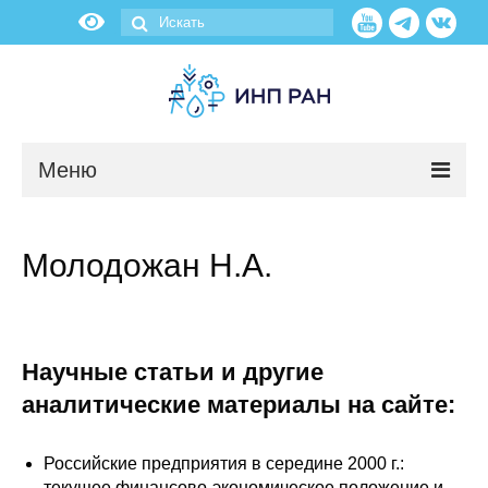
Меню
Новости
Молодожан Н.А.
О нас
Об институте
Научные статьи и другие
Научные подразделения
аналитические материалы на сайте:
Администрация
Российские предприятия в середине 2000 г.:
текущее финансово-экономическое положение и