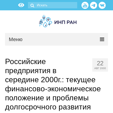
Меню
Новости
Российские
22
О нас
предприятия в
АВГ 2000
Об институте
середине 2000г.: текущее
финансово-экономическое
Научные подразделения
положение и проблемы
Администрация
долгосрочного развития