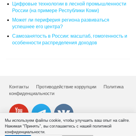
Цифровые технологии в лесной промышленности
России (на примере Республики Коми)
О совете
Может ли периферия региона развиваться
успешнее его центра?
Регулярные прогнозы
Самозанятость в России: масштаб, гомогенность и
Квартальный прогноз
особенности распределения доходов
Краткосрочный прогноз
Оценка индекса промышленного
производства
Контакты
Противодействие коррупции
Политика
Российская Система Климатического
конфиденциальности
Мониторинга
Центр «Климатическая политика и
экономика России»
Мы используем файлы cookie, чтобы улучшить ваш опыт на сайте.
Нажимая "Принять", вы соглашаетесь с нашей политикой
конфиденциальности.
Образование и карьера