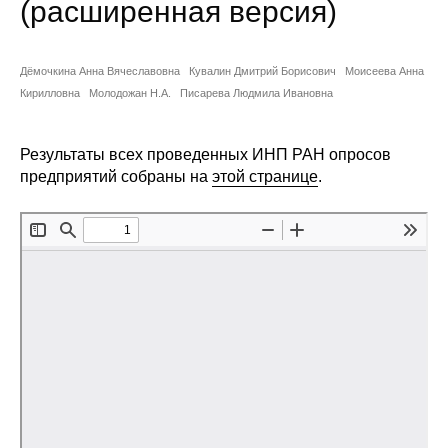
(расширенная версия)
Сотрудники
Отчетность
Дёмочкина Анна Вячеславовна
Кувалин Дмитрий Борисович
Моисеева Анна
Кирилловна
Молодожан Н.А.
Писарева Людмила Ивановна
Противодействие коррупции
Материалы для СМИ
Результаты всех проведенных ИНП РАН опросов
предприятий собраны на
этой странице
.
Публикации
Научная жизнь
Издания
Проблемы прогнозирования
О журнале
Номера журналов