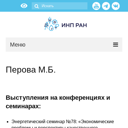
Меню
Новости
Перова М.Б.
О нас
Об институте
Выступления на конференциях и
Научные подразделения
семинарах:
Администрация
Энергетический семинар №78: «Экономические
проблемы и перспективы качественного