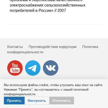
Сотрудники
электроснабжения сельскохозяйственных
потребителей в России» // 2007
Отчетность
Противодействие коррупции
Материалы для СМИ
Контакты
Противодействие коррупции
Политика
Публикации
конфиденциальности
Научная жизнь
Издания
Проблемы прогнозирования
Мы используем файлы cookie, чтобы улучшить ваш опыт на сайте.
© 2026 ИНП РАН
Нажимая "Принять", вы соглашаетесь с нашей политикой
О журнале
конфиденциальности.
Принять
Настроить
Отклонить
Номера журналов