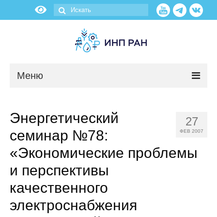
Меню
Новости
Энергетический
27
О нас
семинар №78:
ФЕВ 2007
Об институте
«Экономические проблемы
и перспективы
Научные подразделения
качественного
Администрация
электроснабжения