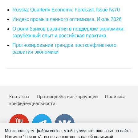
Russia: Quarterly Economic Forecast. Issue №70
О совете
Индекс промышленного оптимизма. Июль 2026
Регулярные прогнозы
О роли банков развития в поддержке экономики:
зарубежный опыт и российская практика
Квартальный прогноз
Прогнозирование трендов постконфликтного
развития экономики
Краткосрочный прогноз
Оценка индекса промышленного
производства
Российская Система Климатического
Контакты
Противодействие коррупции
Политика
Мониторинга
конфиденциальности
Центр «Климатическая политика и
экономика России»
Мы используем файлы cookie, чтобы улучшить ваш опыт на сайте.
Образование и карьера
Нажимая "Принять", вы соглашаетесь с нашей политикой