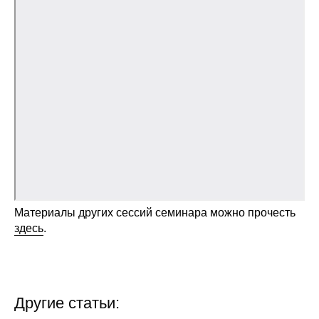
Общие требования
Стандарты оформления
Семинары
Энергетический семинар
Российско-французский семинар
ЦДУ
Отрасли и регионы
Материалы других сессий семинара можно прочесть
здесь
.
Inforum
Ученый совет
Другие статьи:
Материалы