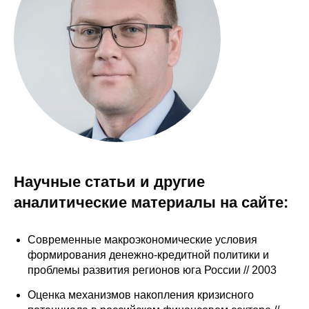
Сотрудники
Отчетность
Противодействие коррупции
Материалы для СМИ
Публикации
Научная жизнь
Научные статьи и другие
аналитические материалы на сайте:
Издания
Проблемы прогнозирования
Современные макроэкономические условия
формирования денежно-кредитной политики и
О журнале
проблемы развития регионов юга России // 2003
Номера журналов
Оценка механизмов накопления кризисного