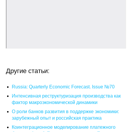
О совете
Регулярные прогнозы
Квартальный прогноз
Краткосрочный прогноз
Оценка индекса промышленного
Другие статьи:
производства
Russia: Quarterly Economic Forecast. Issue №70
Российская Система Климатического
Мониторинга
Интенсивная реструктуризация производства как
фактор макроэкономической динамики
Центр «Климатическая политика и
О роли банков развития в поддержке экономики:
экономика России»
зарубежный опыт и российская практика
Коинтеграционное моделирование платежного
Образование и карьера