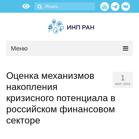
Меню
Новости
Оценка механизмов
1
О нас
накопления
МАР 2003
Об институте
кризисного потенциала в
российском финансовом
Научные подразделения
секторе
Администрация