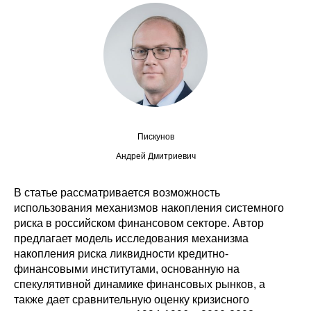
Сотрудники
Отчетность
Противодействие коррупции
Материалы для СМИ
Пискунов
Публикации
Андрей Дмитриевич
Научная жизнь
В статье рассматривается возможность
Издания
использования механизмов накопления системного
риска в российском финансовом секторе. Автор
Проблемы прогнозирования
предлагает модель исследования механизма
накопления риска ликвидности кредитно-
О журнале
финансовыми институтами, основанную на
спекулятивной динамике финансовых рынков, а
Номера журналов
также дает сравнительную оценку кризисного