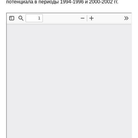
потенциала в периоды 1994-1996 и 2000-2002 гг.
Редакционная этика
Информация для авторов
Общие требования
Стандарты оформления
Научные труды
О журнале
Выпуски
Редакционная этика
Информация для авторов