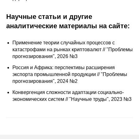
Сотрудники
Научные статьи и другие
Отчетность
аналитические материалы на сайте:
Противодействие коррупции
Применение теории случайных процессов с
Материалы для СМИ
катастрофами на рынках криптовалют // "Проблемы
прогнозирования", 2026 №3
Публикации
Россия и Африка: перспективы расширения
экспорта промышленной продукции // "Проблемы
Научная жизнь
прогнозирования", 2024 №2
Издания
Конвергенция сложности адаптации социально-
экономических систем // "Научные труды", 2023 №3
Проблемы прогнозирования
О журнале
Номера журналов