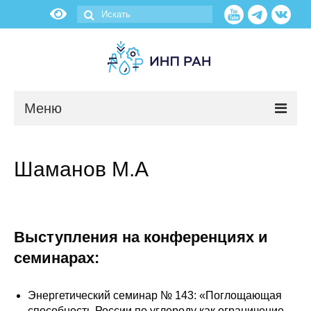
Меню
Новости
Шаманов М.А
О нас
Об институте
Выступления на конференциях и
Научные подразделения
семинарах:
Администрация
Энергетический семинар № 143: «Поглощающая
способность России по углероду как ограничение