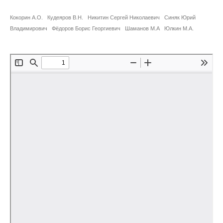
Сотрудники
Кокорин А.О.
Кудеяров В.Н.
Никитин Сергей Николаевич
Синяк Юрий
Отчетность
Владимирович
Фёдоров Борис Георгиевич
Шаманов М.А
Юлкин М.А.
Противодействие коррупции
Материалы для СМИ
Публикации
Научная жизнь
Издания
Проблемы прогнозирования
О журнале
Номера журналов