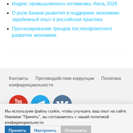
Индекс промышленного оптимизма. Июль 2026
О совете
О роли банков развития в поддержке экономики:
зарубежный опыт и российская практика
Регулярные прогнозы
Прогнозирование трендов постконфликтного
развития экономики
Квартальный прогноз
Краткосрочный прогноз
Оценка индекса промышленного
производства
Контакты
Противодействие коррупции
Политика
конфиденциальности
Российская Система Климатического
Мониторинга
Центр «Климатическая политика и
Мы используем файлы cookie, чтобы улучшить ваш опыт на сайте.
экономика России»
Нажимая "Принять", вы соглашаетесь с нашей политикой
конфиденциальности.
© 2026 ИНП РАН
Образование и карьера
Принять
Настроить
Отклонить