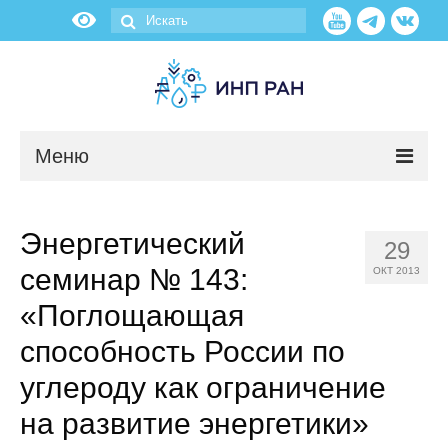
Меню
Новости
Энергетический
29
О нас
семинар № 143:
ОКТ 2013
Об институте
«Поглощающая
способность России по
Научные подразделения
углероду как ограничение
Администрация
на развитие энергетики»