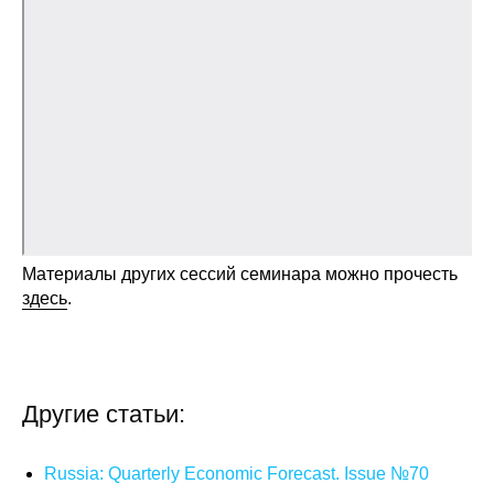
Общие требования
Стандарты оформления
Семинары
Энергетический семинар
Российско-французский семинар
ЦДУ
Материалы других сессий семинара можно прочесть
здесь
.
Отрасли и регионы
Inforum
Другие статьи:
Ученый совет
Russia: Quarterly Economic Forecast. Issue №70
Материалы