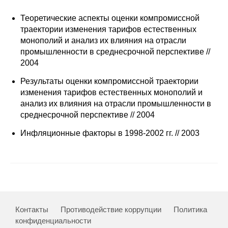
Редакционная этика
Теоретические аспекты оценки компромиссной
траектории изменения тарифов естественных
Информация для авторов
монополий и анализ их влияния на отрасли
промышленности в среднесрочной перспективе //
Общие требования
2004
Результаты оценки компромиссной траектории
Стандарты оформления
изменения тарифов естественных монополий и
анализ их влияния на отрасли промышленности в
Научные труды
среднесрочной перспективе // 2004
О журнале
Инфляционные факторы в 1998-2002 гг. // 2003
Выпуски
Редакционная этика
Информация для авторов
Контакты
Противодействие коррупции
Политика
конфиденциальности