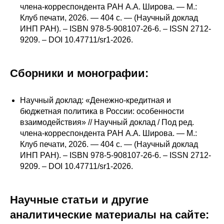
Сотрудники
члена-корреспондента РАН А.А. Широва. — М.:
Клуб печати, 2026. — 404 с. — (Научный доклад
Отчетность
ИНП РАН). – ISBN 978-5-908107-26-6. – ISSN 2712-
9209. – DOI 10.47711/sr1-2026.
Противодействие коррупции
Сборники и монографии:
Материалы для СМИ
Научный доклад: «Денежно-кредитная и
Публикации
бюджетная политика в России: особенности
взаимодействия» // Научный доклад / Под ред.
Научная жизнь
члена-корреспондента РАН А.А. Широва. — М.:
Клуб печати, 2026. — 404 с. — (Научный доклад
Издания
ИНП РАН). – ISBN 978-5-908107-26-6. – ISSN 2712-
9209. – DOI 10.47711/sr1-2026.
Проблемы прогнозирования
О журнале
Научные статьи и другие
аналитические материалы на сайте:
Номера журналов