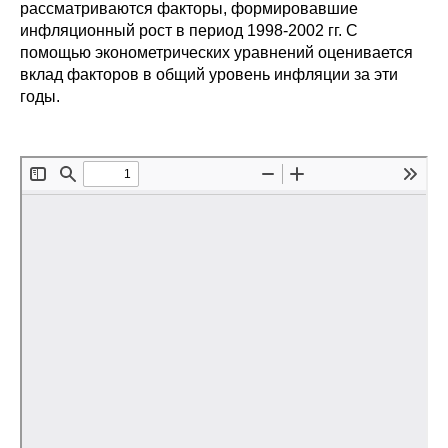
Сотрудники
рассматриваются факторы, формировавшие
инфляционный рост в период 1998-2002 гг. С
помощью эконометрических уравнений оценивается
Отчетность
вклад факторов в общий уровень инфляции за эти
годы.
Противодействие коррупции
Материалы для СМИ
Публикации
Научная жизнь
Издания
Проблемы прогнозирования
О журнале
Номера журналов