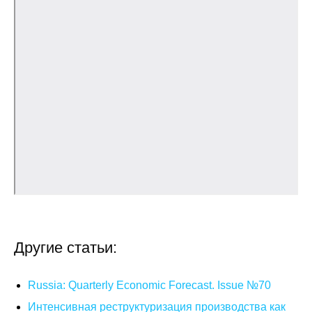
Общие требования
Стандарты оформления
Семинары
Энергетический семинар
Российско-французский семинар
ЦДУ
Отрасли и регионы
Inforum
Другие статьи:
Ученый совет
Russia: Quarterly Economic Forecast. Issue №70
Материалы
Интенсивная реструктуризация производства как