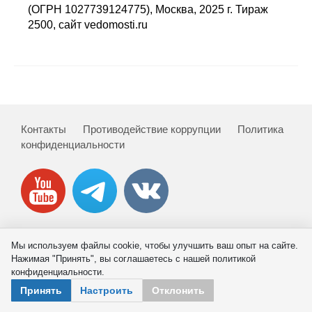
Сотрудники
(ОГРН 1027739124775), Москва, 2025 г. Тираж
2500, сайт vedomosti.ru
Отчетность
Противодействие коррупции
Материалы для СМИ
Контакты
Противодействие коррупции
Политика
Публикации
конфиденциальности
Научная жизнь
Издания
Проблемы прогнозирования
Мы используем файлы cookie, чтобы улучшить ваш опыт на сайте.
© 2026 ИНП РАН
Нажимая "Принять", вы соглашаетесь с нашей политикой
О журнале
конфиденциальности.
Принять
Настроить
Отклонить
Номера журналов