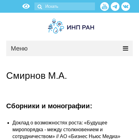
Меню
Новости
Смирнов М.А.
О нас
Об институте
Сборники и монографии:
Научные подразделения
Доклад о возможностях роста: «Будущее
Администрация
миропорядка - между столкновением и
сотрудничеством» // АО «Бизнес Ньюс Медиа»