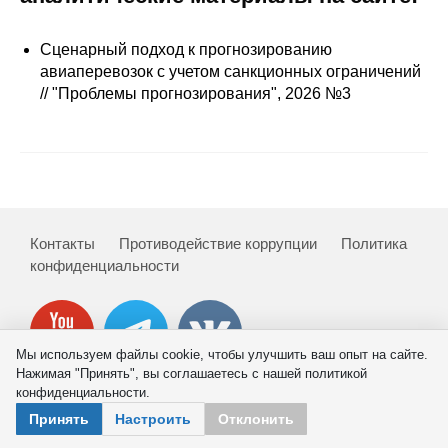
Сотрудники
Сценарный подход к прогнозированию
Отчетность
авиаперевозок с учетом санкционных ограничений
// "Проблемы прогнозирования", 2026 №3
Противодействие коррупции
Материалы для СМИ
Публикации
Контакты
Противодействие коррупции
Политика
Научная жизнь
конфиденциальности
Издания
Проблемы прогнозирования
Мы используем файлы cookie, чтобы улучшить ваш опыт на сайте.
Нажимая "Принять", вы соглашаетесь с нашей политикой
О журнале
конфиденциальности.
© 2026 ИНП РАН
Принять
Настроить
Отклонить
Номера журналов