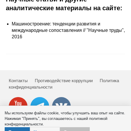
Сотрудники
аналитические материалы на сайте:
Отчетность
Машиностроение: тенденции развития и
международные сопоставления // "Научные труды",
Противодействие коррупции
2016
Материалы для СМИ
Публикации
Научная жизнь
Контакты
Противодействие коррупции
Политика
Издания
конфиденциальности
Проблемы прогнозирования
О журнале
Мы используем файлы cookie, чтобы улучшить ваш опыт на сайте.
Нажимая "Принять", вы соглашаетесь с нашей политикой
конфиденциальности.
Номера журналов
© 2026 ИНП РАН