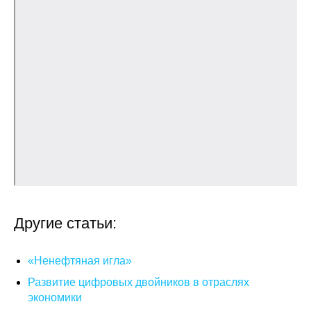
Общие требования
Стандарты оформления
Семинары
Энергетический семинар
Российско-французский семинар
ЦДУ
Отрасли и регионы
Другие статьи:
Inforum
«Ненефтяная игла»
Ученый совет
Развитие цифровых двойников в отраслях
экономики
Материалы