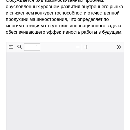
Обсуждается ряд взаимосвязанных проблем,
Сотрудники
обусловленных уровнем развития внутреннего рынка
и снижением конкурентоспособности отечественной
Отчетность
продукции машиностроения, что определяет по
многим позициям отсутствие инновационного задела,
Противодействие коррупции
обеспечивающего эффективность работы в будущем.
Материалы для СМИ
Публикации
Научная жизнь
Издания
Проблемы прогнозирования
О журнале
Номера журналов