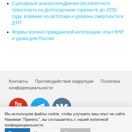
Сценарный анализ внедрения беспилотного
транспорта на долгосрочном горизонте до 2050
О совете
года: влияние на автопарк и уровень смертности в
ДТП
Регулярные прогнозы
Формы военно-гражданской интеграции: опыт КНР
Квартальный прогноз
и уроки для России
Краткосрочный прогноз
Оценка индекса промышленного
производства
Контакты
Противодействие коррупции
Политика
конфиденциальности
Российская Система Климатического
Мониторинга
Центр «Климатическая политика и
Мы используем файлы cookie, чтобы улучшить ваш опыт на сайте.
экономика России»
Нажимая "Принять", вы соглашаетесь с нашей политикой
конфиденциальности.
Образование и карьера
© 2026 ИНП РАН