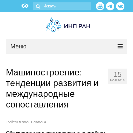
Меню
Новости
Машиностроение:
15
О нас
тенденции развития и
НОЯ 2016
Об институте
международные
сопоставления
Научные подразделения
Администрация
Трейтяк Любовь Павловна