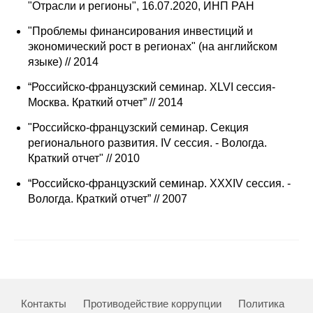
"Отрасли и регионы", 16.07.2020, ИНП РАН
Редакционная этика
"Проблемы финансирования инвестиций и
экономический рост в регионах" (на английском
Информация для авторов
языке) // 2014
Общие требования
“Российско-французский семинар. XLVI сессия-
Москва. Краткий отчет” // 2014
Стандарты оформления
"Российско-французский семинар. Секция
регионального развития. IV сессия. - Вологда.
Научные труды
Краткий отчет" // 2010
О журнале
“Российско-французский семинар. XXXIV сессия. -
Вологда. Краткий отчет” // 2007
Выпуски
Редакционная этика
Информация для авторов
Контакты
Противодействие коррупции
Политика