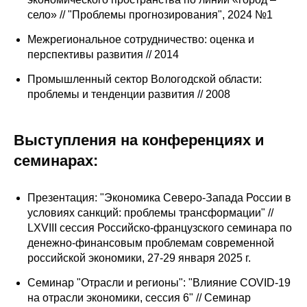
Сотрудники
село» // "Проблемы прогнозирования", 2024 №1
Отчетность
Межрегиональное сотрудничество: оценка и
перспективы развития // 2014
Противодействие коррупции
Промышленный сектор Вологодской области:
проблемы и тенденции развития // 2008
Материалы для СМИ
Выступления на конференциях и
Публикации
семинарах:
Научная жизнь
Презентация: "Экономика Северо-Запада России в
Издания
условиях санкций: проблемы трансформации" //
LXVIII сессия Российско-французского семинара по
Проблемы прогнозирования
денежно-финансовым проблемам современной
российской экономики, 27-29 января 2025 г.
О журнале
Семинар "Отрасли и регионы": "Влияние COVID-19
Номера журналов
на отрасли экономики, сессия 6" // Семинар