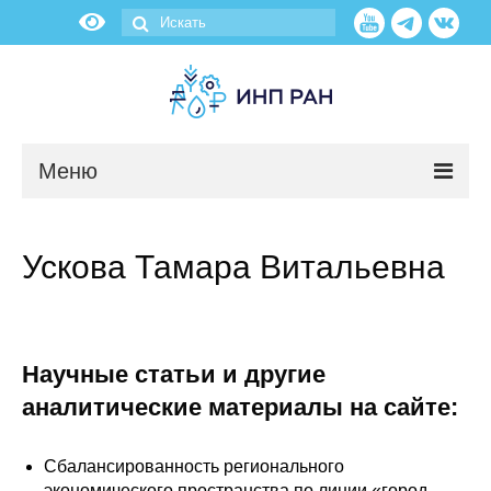
Меню
Новости
Ускова Тамара Витальевна
О нас
Об институте
Научные статьи и другие
Научные подразделения
аналитические материалы на сайте:
Администрация
Сбалансированность регионального
экономического пространства по линии «город –