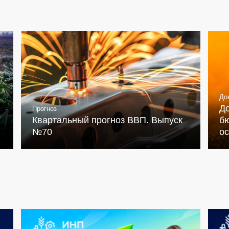
До
Д
Прогноз
Квартальный прогноз ВВП. Выпуск
бю
№70
о