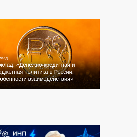
клад
оклад: «Денежно-кредитная и
джетная политика в России:
собенности взаимодействия»