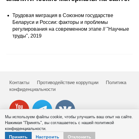
Сотрудники
Трудовая миграция в Союзном государстве
Отчетность
Беларуси и России: факторы и проблемы
регулирования на современном этапе // "Научные
Противодействие коррупции
труды", 2019
Материалы для СМИ
Публикации
Научная жизнь
Контакты
Противодействие коррупции
Политика
конфиденциальности
Издания
Проблемы прогнозирования
О журнале
Мы используем файлы cookie, чтобы улучшить ваш опыт на сайте.
Нажимая "Принять", вы соглашаетесь с нашей политикой
конфиденциальности.
Номера журналов
© 2026 ИНП РАН
Принять
Настроить
Отклонить