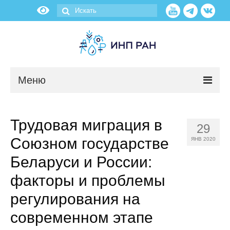
Меню
Новости
Трудовая миграция в
29
О нас
Союзном государстве
ЯНВ 2020
Об институте
Беларуси и России:
факторы и проблемы
Научные подразделения
регулирования на
Администрация
современном этапе