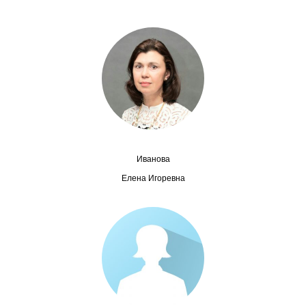
Сотрудники
Отчетность
Противодействие коррупции
Материалы для СМИ
Публикации
Иванова
Научная жизнь
Елена Игоревна
Издания
Проблемы прогнозирования
О журнале
Номера журналов