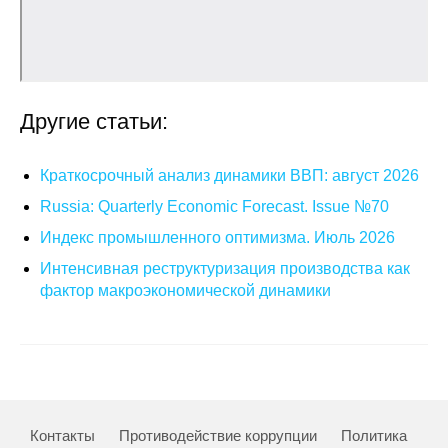
Кафедра МФТИ
Кафедра МАДИ
Другие статьи:
Аспирантура
Об аспирантуре
Краткосрочный анализ динамики ВВП: август 2026
Russia: Quarterly Economic Forecast. Issue №70
Поступление
Индекс промышленного оптимизма. Июль 2026
Интенсивная реструктуризация производства как
Обучение
фактор макроэкономической динамики
Нормативные документы
Диссертационный совет
О совете
Контакты
Противодействие коррупции
Политика