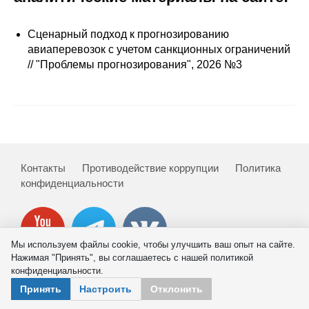
Сотрудники
Сценарный подход к прогнозированию
Отчетность
авиаперевозок с учетом санкционных ограничений
// "Проблемы прогнозирования", 2026 №3
Противодействие коррупции
Материалы для СМИ
Публикации
Контакты
Противодействие коррупции
Политика
Научная жизнь
конфиденциальности
Издания
Проблемы прогнозирования
Мы используем файлы cookie, чтобы улучшить ваш опыт на сайте.
Нажимая "Принять", вы соглашаетесь с нашей политикой
О журнале
конфиденциальности.
© 2026 ИНП РАН
Принять
Настроить
Отклонить
Номера журналов