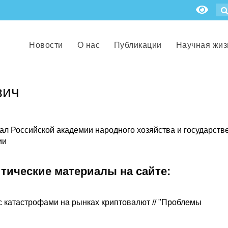
Новости
О нас
Публикации
Научная жиз
вич
иал Российской академии народного хозяйства и государств
ии
итические материалы на сайте:
 катастрофами на рынках криптовалют // "Проблемы