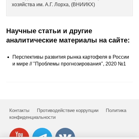
Сотрудники
хозяйства им. А.Г. Лорха, (ВНИИКХ)
Отчетность
Научные статьи и другие
Противодействие коррупции
аналитические материалы на сайте:
Материалы для СМИ
Перспективы развития рынка картофеля в России
Публикации
и мире // "Проблемы прогнозирования", 2020 №1
Научная жизнь
Издания
Проблемы прогнозирования
Контакты
Противодействие коррупции
Политика
О журнале
конфиденциальности
Номера журналов