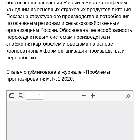
Сотрудники
обеспечения населения России и мира картофелем
как одним из основных страховых продуктов питания.
Показана структура его производства и потребления
Отчетность
по основным регионам и сельскохозяйственным
организациям России. Обоснована целесообразность
Противодействие коррупции
перехода к новым системам производства и
снабжения картофелем и овощами на основе
Материалы для СМИ
кооперативных форм организации производства и
переработки.
Публикации
Статья опубликована в журнале «Проблемы
прогнозирования»,
№1 2020
.
Научная жизнь
Издания
Проблемы прогнозирования
О журнале
Номера журналов