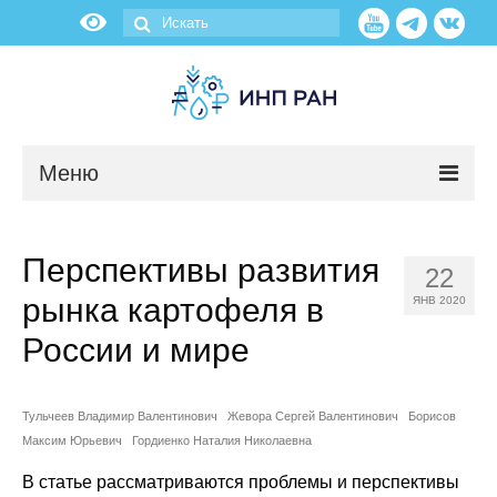
Меню
Новости
Перспективы развития
22
О нас
рынка картофеля в
ЯНВ 2020
Об институте
России и мире
Научные подразделения
Тульчеев Владимир Валентинович
Жевора Сергей Валентинович
Борисов
Максим Юрьевич
Гордиенко Наталия Николаевна
Администрация
В статье рассматриваются проблемы и перспективы