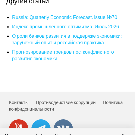
Другие статьи:
О совете
Russia: Quarterly Economic Forecast. Issue №70
Регулярные прогнозы
Индекс промышленного оптимизма. Июль 2026
О роли банков развития в поддержке экономики:
Квартальный прогноз
зарубежный опыт и российская практика
Прогнозирование трендов постконфликтного
Краткосрочный прогноз
развития экономики
Оценка индекса промышленного
производства
Российская Система Климатического
Мониторинга
Контакты
Противодействие коррупции
Политика
конфиденциальности
Центр «Климатическая политика и
экономика России»
Образование и карьера