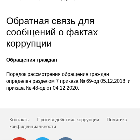
Сотрудники
Отчетность
Обратная связь для
сообщений о фактах
Противодействие коррупции
коррупции
Материалы для СМИ
Обращения граждан
Публикации
Порядок рассмотрения обращения граждан
Научная жизнь
определен разделом 7 приказа № 69-од 05.12.2018 и
приказа № 48-од от 04.12.2020.
Издания
Проблемы прогнозирования
О журнале
Контакты
Противодействие коррупции
Политика
конфиденциальности
Номера журналов