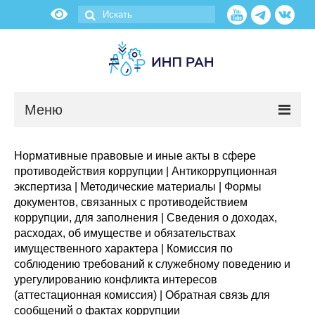
Меню
Новости
Нормативные правовые и иные акты в сфере
противодействия коррупции
|
Антикоррупционная
О нас
экспертиза
|
Методические материалы
|
Формы
документов, связанных с противодействием
Об институте
коррупции, для заполнения
|
Сведения о доходах,
расходах, об имуществе и обязательствах
Научные подразделения
имущественного характера
|
Комиссия по
соблюдению требований к служебному поведению и
урегулированию конфликта интересов
Администрация
(аттестационная комиссия)
|
Обратная связь для
сообщений о фактах коррупции