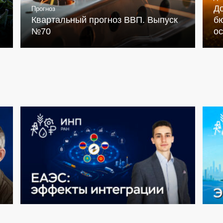
Д
Прогноз
Квартальный прогноз ВВП. Выпуск
бю
№70
о