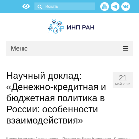
Меню
Новости
Научный доклад:
21
О нас
«Денежно-кредитная и
МАЙ 2026
Об институте
бюджетная политика в
России: особенности
Научные подразделения
взаимодействия»
Администрация
Широв Александр Александрович
Порфирьев Борис Николаевич
Кузнецова