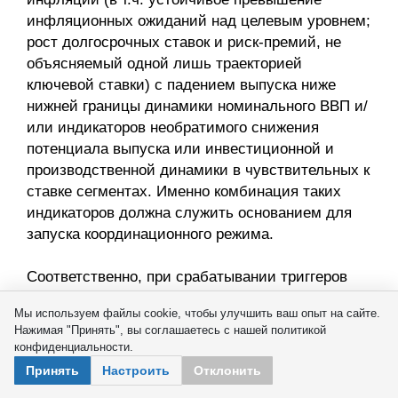
инфляционных ожиданий над целевым уровнем;
рост долгосрочных ставок и риск-премий, не
объясняемый одной лишь траекторией
ключевой ставки) с падением выпуска ниже
нижней границы динамики номинального ВВП и/
или индикаторов необратимого снижения
потенциала выпуска или инвестиционной и
производственной динамики в чувствительных к
ставке сегментах. Именно комбинация таких
индикаторов должна служить основанием для
запуска координационного режима.
Соответственно, при срабатывании триггеров
запускается механизм координации с
Мы используем файлы cookie, чтобы улучшить ваш опыт на сайте.
Правительством. Падение выпуска и риск
Нажимая "Принять", вы соглашаетесь с нашей политикой
невозвратного ущерба потенциалу выпуска не
конфиденциальности.
могут быть устранены инструментами ЦБ и
Принять
Настроить
Отклонить
требуют запуска программы антиинфляционного