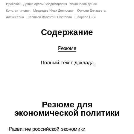
Ирекович
Дешко Артём Владимирович
Ломоносов Денис
Редакционная этика
Константинович
Медведев Илья Денисович
Орлова Елизавета
Алексеевна
Шалимов Валентин Олегович
Шварёва Н.В.
Информация для авторов
Содержание
Общие требования
Резюме
Стандарты оформления
Полный текст доклада
Научные труды
О журнале
Выпуски
Резюме для
Редакционная этика
экономической политики
Информация для авторов
Развитие российской экономики