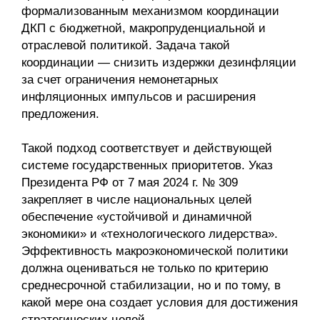
формализованным механизмом координации
О совете
ДКП с бюджетной, макропруденциальной и
отраслевой политикой. Задача такой
координации — снизить издержки дезинфляции
Регулярные прогнозы
за счет ограничения немонетарных
Квартальный прогноз
инфляционных импульсов и расширения
предложения.
Краткосрочный прогноз
Такой подход соответствует и действующей
Оценка индекса промышленного
системе государственных приоритетов. Указ
производства
Президента РФ от 7 мая 2024 г. № 309
закрепляет в числе национальных целей
Российская Система Климатического
обеспечение «устойчивой и динамичной
Мониторинга
экономики» и «технологического лидерства».
Эффективность макроэкономической политики
Центр «Климатическая политика и
должна оцениваться не только по критерию
экономика России»
среднесрочной стабилизации, но и по тому, в
какой мере она создает условия для достижения
Образование и карьера
стратегических целей.