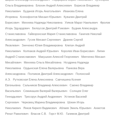
Сотрудники
Ольга Владимировна
Блохин Андрей Алексеевич
Борисов Владимир
Николаевич
Буданов Игорь Анатольевич
Иванова Елена
Отчетность
Игоревна
Ксенофонтов Михаил Юрьевич
Кувалин Дмитрий
Борисович
Михеева Надежда Николаевна
Узяков Марат Наильевич
Фролов
Противодействие коррупции
Игорь Эдуардович
Белоусов Дмитрий Рэмович
Будник Александра
Станиславовна
Гайворонская Мария Станиславовна
Ганичев Николай
Материалы для СМИ
Александрович
Гусев Михаил Сергеевич
Дранев Сергей
Яковлевич
Зинченко Юлия Владимировна
Клепач Андрей
Николаевич
Колпаков Андрей Юрьевич
Королев Иван Борисович
Липин
Публикации
Андрей Станиславович
Макушкин Алексей Георгиевич
Минченко Михаил
Михайлович
Михеева Ольга Михайловна
Ноздрина Надежда
Научная жизнь
Николаевна
Ордынская Елена Валерьевна
Панкова Вера
Александровна
Ползиков Дмитрий Александрович
Полонский
Издания
А.Э.
Рутковская Елена Алексеевна
Савчишина Ксения
Евгеньевна
Сальников Владимир Алексеевич
Саенко Владимир
Проблемы прогнозирования
Васильевич
Семикашев Валерий Валерьевич
Солнцев Олег
Геннадьевич
Тресорук Андрей Андреевич
Устинов Василий
О журнале
Сергеевич
Черковец Марина Владимировна
Шокин Игорь
Николаевич
Янков Кирилл Вадимович
Аблаев Эмиль Юрьевич
Ахметов
Номера журналов
Ренат Рамилович
Власов С.В.
Горст М.Ю.
Галимов Дмитрий