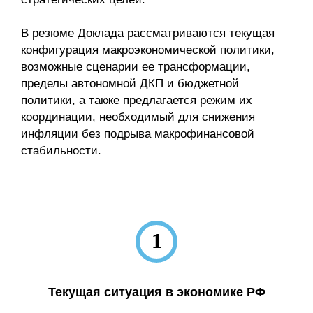
Кафедра МФТИ
В резюме Доклада рассматриваются текущая
конфигурация макроэкономической политики,
Кафедра МАДИ
возможные сценарии ее трансформации,
пределы автономной ДКП и бюджетной
Аспирантура
политики, а также предлагается режим их
координации, необходимый для снижения
Об аспирантуре
инфляции без подрыва макрофинансовой
стабильности.
Поступление
Обучение
Нормативные документы
1
Диссертационный совет
О совете
Текущая ситуация в экономике РФ