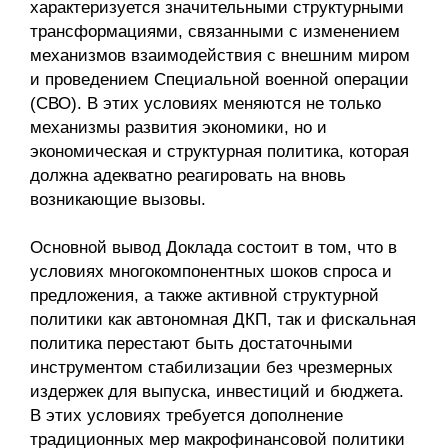
Общие требования
характеризуется значительными структурными
трансформациями, связанными с изменением
Стандарты оформления
механизмов взаимодействия с внешним миром
и проведением Специальной военной операции
(СВО). В этих условиях меняются не только
Семинары
механизмы развития экономики, но и
Энергетический семинар
экономическая и структурная политика, которая
должна адекватно реагировать на вновь
Российско-французский семинар
возникающие вызовы.
ЦДУ
Основной вывод Доклада состоит в том, что в
условиях многокомпонентных шоков спроса и
предложения, а также активной структурной
Отрасли и регионы
политики как автономная ДКП, так и фискальная
политика перестают быть достаточными
Inforum
инструментом стабилизации без чрезмерных
издержек для выпуска, инвестиций и бюджета.
Ученый совет
В этих условиях требуется дополнение
Материалы
традиционных мер макрофинансовой политики