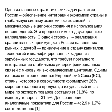
О совете
Одна из главных стратегических задач развития
России – обеспечение интеграции экономики страны в
глобальную систему экономических связей, в
Регулярные прогнозы
международные цепочки создания и использования
нововведений. Эти процессы имеют двустороннюю
Квартальный прогноз
направленность. С одной стороны, – реализация
сравнительных преимуществ России на внешних
Краткосрочный прогноз
рынках, с другой — привлечение в страну капиталов,
технологий и квалифицированных кадров из
Оценка индекса промышленного
зарубежных государств, что требует поэтапного
производства
выстраивания стабильных диверсифицированных
связей с мировыми экономическими центрами. Одним
Российская Система Климатического
из таких центров является Европейский Союз (ЕС),
Мониторинга
страны которого в совокупности формируют 26%
мирового валового продукта, а их удельный вес в
мире по экспорту товаров составляет 31,8%, по
Центр «Климатическая политика и
экономика России»
импорту товаров – 31,5%. Для сравнения:
аналогичные показатели для России – 4; 2,9 и 1,7%
соответственно [1].
Образование и карьера