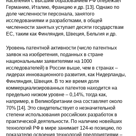
населения с высшим образованием РФ опережает
Германию, Италию, Францию и др. [13]. Однако по
доле численности персонала, занятого
исследованиями и разработками, в общей
численности занятых уступает десяти государствам
ЕС, таким как Финляндия, Швеция, Бельгия и др.
Уровень патентной активности (число патентных
заявок на изобретения, поданных в стране
национальными заявителями на 1000
исследователей) в России выше, чем в странах –
лидерах инновационного развития, как Нидерланды,
Финляндия, Швеция. В то же время доля
коммерциализированных патентов находится на
предельно низком уровне – 0,14%, тогда как,
например, в Великобритании она составляет около
70% [14]. Это свидетельствует о незначительной
степени использования российских разработок в
практической деятельности. По наличию новейших
технологий РФ в мире занимает 124-ю позицию, по
показателю освоения технологий предприятиями –