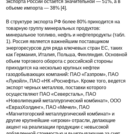
экспорта России остается значительной — 51%, а в
Материалы
объеме импорта — 38% [4].
Конкурсы и вакансии
В структуре экспорта РФ более 80% приходится на
товарную группу минеральных продуктов:
Контакты
минеральное топливо, нефть и нефтепродукты (табл.
1). Россия является важнейшим поставщиком
энергоресурсов для ряда ключевых стран ЕС, таких
как Германия, Италия, Польша, Финляндия. Основной
объем торгового оборота с российской стороны
приходится на несколько крупных нефтеи
газодобывающих компаний: ПАО «Газпром», ПАО
«Лукойл», ПАО «НК «Роснефть». Кроме того, ведется
экспорт черных металлов, поставки которого
осуществляют ПАО «Северсталь», ПАО
«Новолипецкий металлургический комбинат», ООО
«ЕвразХолдинг», ПАО «Мечел», ПАО
«Магнитогорский металлургический комбинат» и
другие крупнейшие «игроки» отрасли, делающие
акцент на реализации продукции с невысокой
добавленной стоимостью и выигрывающие за счет