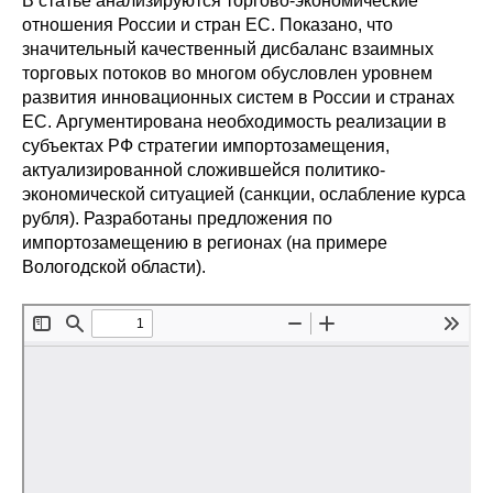
В статье анализируются торгово-экономические
Сотрудники
отношения России и стран ЕС. Показано, что
значительный качественный дисбаланс взаимных
Отчетность
торговых потоков во многом обусловлен уровнем
развития инновационных систем в России и странах
Противодействие коррупции
ЕС. Аргументирована необходимость реализации в
субъектах РФ стратегии импортозамещения,
Материалы для СМИ
актуализированной сложившейся политико-
экономической ситуацией (санкции, ослабление курса
рубля). Разработаны предложения по
Публикации
импортозамещению в регионах (на примере
Вологодской области).
Научная жизнь
Издания
Проблемы прогнозирования
О журнале
Номера журналов