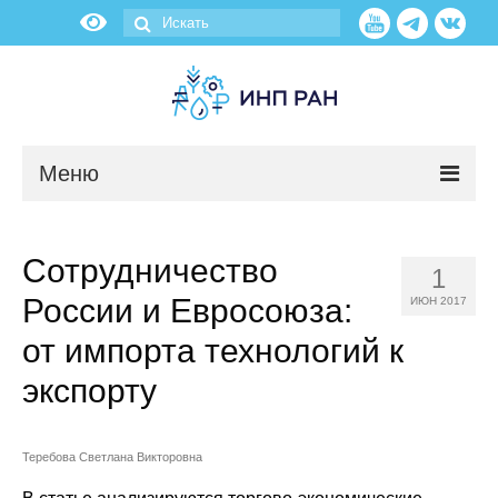
Меню
Новости
Сотрудничество
1
О нас
России и Евросоюза:
ИЮН 2017
Об институте
от импорта технологий к
экспорту
Научные подразделения
Администрация
Теребова Светлана Викторовна