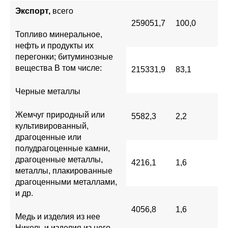
Экспорт,
всего
259051,7
100,0
Топливо минеральное,
нефть и продукты их
перегонки; битуминозные
вещества В том числе:
215331,9
83,1
Черные металлы
Жемчуг природный или
5582,3
2,2
культивированный,
драгоценные или
полудрагоценные камни,
драгоценные металлы,
4216,1
1,6
металлы, плакированные
драгоценными металлами,
и др.
4056,8
1,6
Медь и изделия из нее
Никель и изделия из него