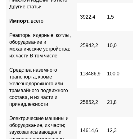
Другие статьи
3922,4
1,5
Импорт,
всего
Реакторы ядерные, котлы,
оборудование и
25942,2
10,0
механические устройства;
их части В том числе:
Средства наземного
118486,9
100,0
транспорта, кроме
железнодорожного или
трамвайного подвижного
состава, и их части и
25852,2
21,8
принадлежности
Электрические машины и
оборудование, их части;
14614,6
12,3
звукозаписывающая и
звуковоспроизводящая