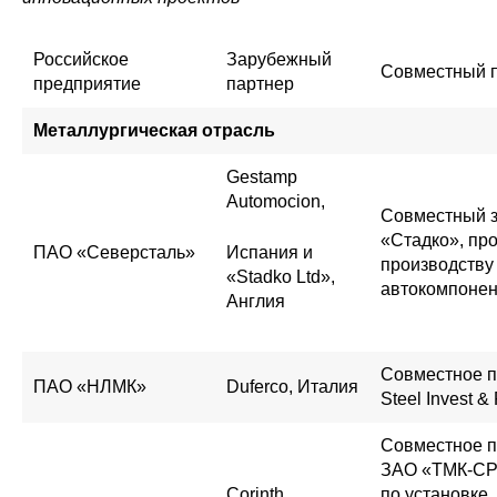
Российское
Зарубежный
Совместный 
предприятие
партнер
Металлургическая отрасль
Gestamp
Automocion,
Совместный 
«Стадко», про
ПАО «Северсталь»
Испания и
производству
«Stadko Ltd»,
автокомпонен
Англия
Совместное 
ПАО «НЛМК»
Duferco, Италия
Steel Invest &
Совместное 
ЗАО «ТМК-CP
Corinth
по установке