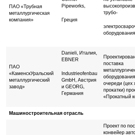
Pipeworks,
высокопроизв
ПАО «Трубная
трубо-
металлургическая
компания»
Греция
электросваро
оборудовани
Danieli, Италия,
Проектирован
EBNER
поставка
ПАО
металлургиче
«КаменскУральский
Industrieofenbau
оборудования
металлургический
GmbH, Австрия
очереди (цех
завод»
и GEORG,
прокатки) про
Германия
«Прокатный к
Машиностроительная отрасль
Проект по пос
конвейер авт