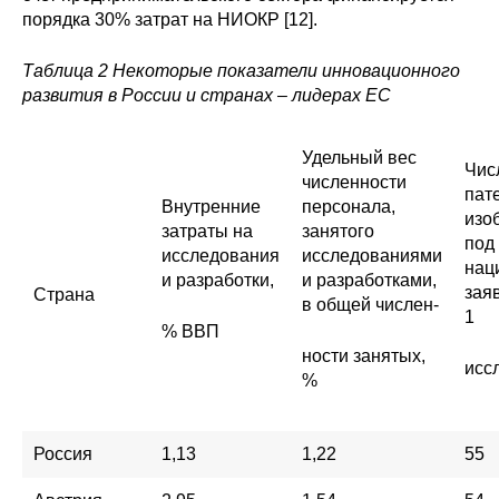
порядка 30% затрат на НИОКР [12].
Таблица 2 Некоторые показатели инновационного
развития в России и странах – лидерах ЕС
Удельный вес
Чис
численности
пат
Внутренние
персонала,
изо
затраты на
занятого
под
исследования
исследованиями
нац
и разработки,
и разработками,
зая
Страна
в общей числен-
1
% ВВП
ности занятых,
исс
%
Россия
1,13
1,22
55