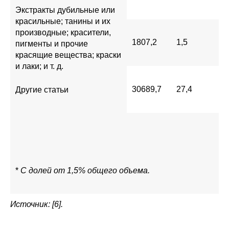
Экстракты дубильные или
красильные; танины и их
производные; красители,
1807,2
1,5
пигменты и прочие
красящие вещества; краски
и лаки; и т. д.
30689,7
27,4
Другие статьи
*
С долей от 1,5% общего объема.
Источник: [6].