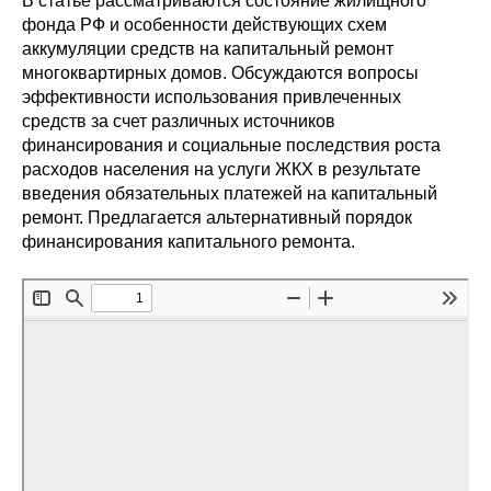
В статье рассматриваются состояние жилищного
Сотрудники
фонда РФ и особенности действующих схем
аккумуляции средств на капитальный ремонт
Отчетность
многоквартирных домов. Обсуждаются вопросы
эффективности использования привлеченных
Противодействие коррупции
средств за счет различных источников
финансирования и социальные последствия роста
Материалы для СМИ
расходов населения на услуги ЖКХ в результате
введения обязательных платежей на капитальный
ремонт. Предлагается альтернативный порядок
Публикации
финансирования капитального ремонта.
Научная жизнь
Издания
Проблемы прогнозирования
О журнале
Номера журналов