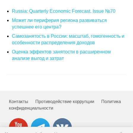
Russia: Quarterly Economic Forecast. Issue №70
О совете
Может ли периферия региона развиваться
Регулярные прогнозы
успешнее его центра?
Самозанятость в России: масштаб, гомогенность и
Квартальный прогноз
особенности распределения доходов
Оценка эффектов занятости в расширенном
Краткосрочный прогноз
анализе выгод и затрат
Оценка индекса промышленного
производства
Российская Система Климатического
Мониторинга
Контакты
Противодействие коррупции
Политика
конфиденциальности
Центр «Климатическая политика и
экономика России»
Образование и карьера