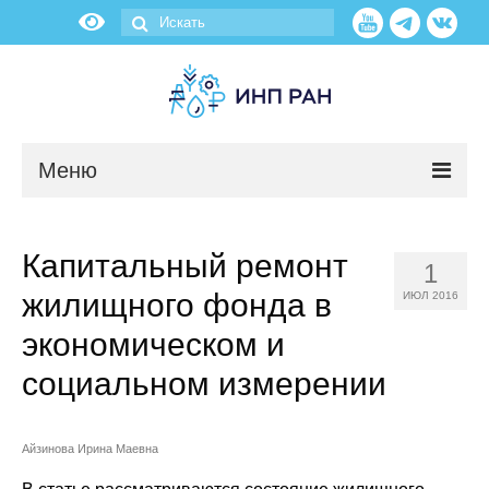
Меню
Новости
Капитальный ремонт
1
О нас
жилищного фонда в
ИЮЛ 2016
Об институте
экономическом и
социальном измерении
Научные подразделения
Администрация
Айзинова Ирина Маевна