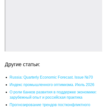
Кафедра МФТИ
Кафедра МАДИ
Аспирантура
Об аспирантуре
Поступление
Другие статьи:
Обучение
Нормативные документы
Russia: Quarterly Economic Forecast. Issue №70
Индекс промышленного оптимизма. Июль 2026
Диссертационный совет
О роли банков развития в поддержке экономики:
зарубежный опыт и российская практика
О совете
Прогнозирование трендов постконфликтного