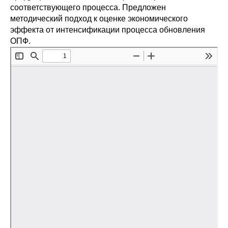
Общие требования
соответствующего процесса. Предложен
методический подход к оценке экономического
Стандарты оформления
эффекта от интенсификации процесса обновления
ОПФ.
Семинары
Энергетический семинар
Российско-французский семинар
ЦДУ
Отрасли и регионы
Inforum
Ученый совет
Материалы