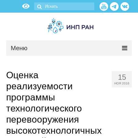
Меню
Новости
Оценка
15
О нас
реализуемости
НОЯ 2016
Об институте
программы
технологического
Научные подразделения
перевооружения
Администрация
высокотехнологичных