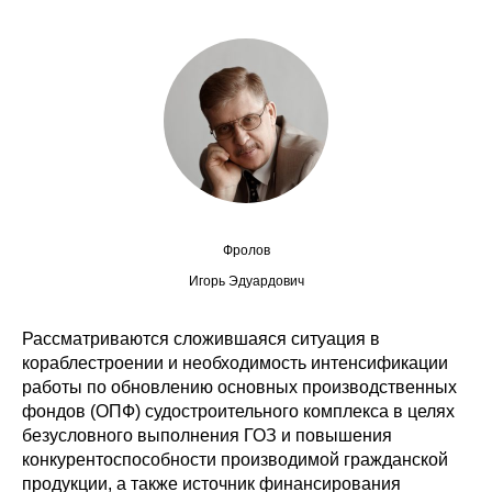
Редакционная этика
Информация для авторов
Общие требования
Стандарты оформления
Научные труды
Фролов
Игорь Эдуардович
О журнале
Рассматриваются сложившаяся ситуация в
Выпуски
кораблестроении и необходимость интенсификации
работы по обновлению основных производственных
Редакционная этика
фондов (ОПФ) судостроительного комплекса в целях
безусловного выполнения ГОЗ и повышения
Информация для авторов
конкурентоспособности производимой гражданской
продукции, а также источник финансирования