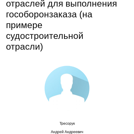
отраслей для выполнения
Сотрудники
гособоронзаказа (на
Отчетность
примере
Противодействие коррупции
судостроительной
отрасли)
Материалы для СМИ
Публикации
Научная жизнь
Издания
Проблемы прогнозирования
О журнале
Тресорук
Номера журналов
Андрей Андреевич