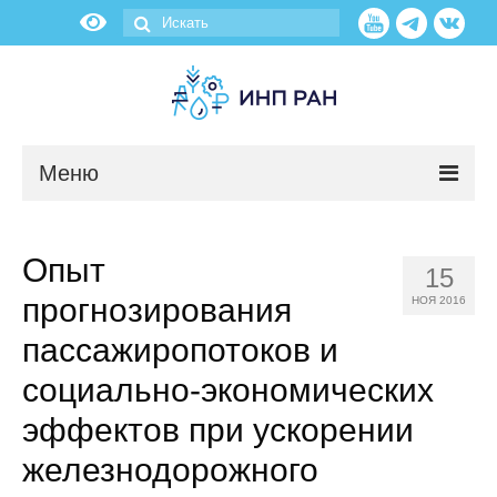
Меню
Новости
Опыт
15
О нас
прогнозирования
НОЯ 2016
Об институте
пассажиропотоков и
социально-экономических
Научные подразделения
эффектов при ускорении
Администрация
железнодорожного