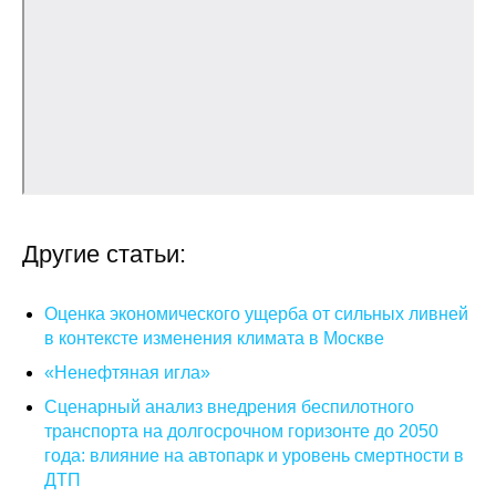
О совете
Регулярные прогнозы
Квартальный прогноз
Краткосрочный прогноз
Другие статьи:
Оценка индекса промышленного
производства
Оценка экономического ущерба от сильных ливней
Российская Система Климатического
в контексте изменения климата в Москве
Мониторинга
«Ненефтяная игла»
Сценарный анализ внедрения беспилотного
Центр «Климатическая политика и
экономика России»
транспорта на долгосрочном горизонте до 2050
года: влияние на автопарк и уровень смертности в
ДТП
Образование и карьера