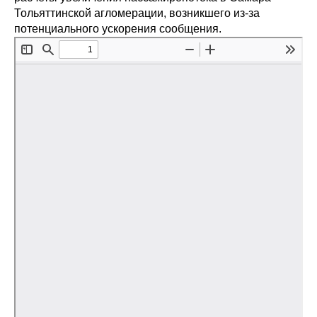
Тольяттинской агломерации, возникшего из-за
Редакционная этика
потенциального ускорения сообщения.
Информация для авторов
Общие требования
Стандарты оформления
Научные труды
О журнале
Выпуски
Редакционная этика
Информация для авторов