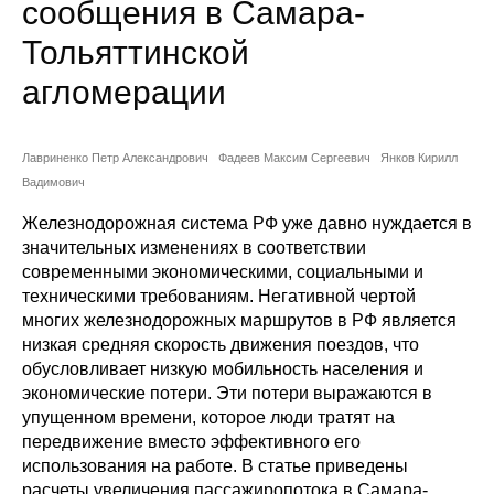
сообщения в Самара-
Сотрудники
Тольяттинской
Отчетность
агломерации
Противодействие коррупции
Лавриненко Петр Александрович
Фадеев Максим Сергеевич
Янков Кирилл
Материалы для СМИ
Вадимович
Железнодорожная система РФ уже давно нуждается в
Публикации
значительных изменениях в соответствии
современными экономическими, социальными и
Научная жизнь
техническими требованиям. Негативной чертой
многих железнодорожных маршрутов в РФ является
Издания
низкая средняя скорость движения поездов, что
обусловливает низкую мобильность населения и
Проблемы прогнозирования
экономические потери. Эти потери выражаются в
О журнале
упущенном времени, которое люди тратят на
передвижение вместо эффективного его
использования на работе. В статье приведены
Номера журналов
расчеты увеличения пассажиропотока в Самара-