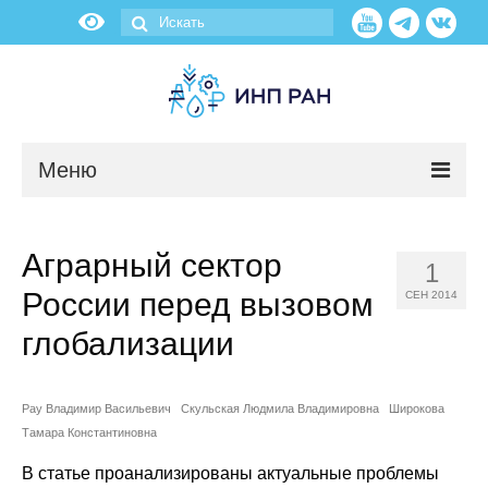
Меню
Новости
Аграрный сектор
1
О нас
России перед вызовом
СЕН 2014
Об институте
глобализации
Научные подразделения
Рау Владимир Васильевич
Скульская Людмила Владимировна
Широкова
Тамара Константиновна
Администрация
В статье проанализированы актуальные проблемы