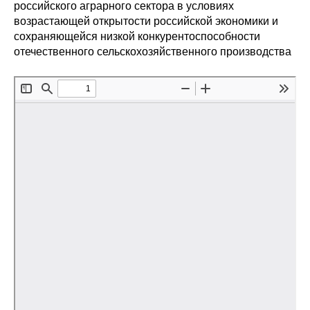
Сотрудники
российского аграрного сектора в условиях
возрастающей открытости российской экономики и
сохраняющейся низкой конкурентоспособности
Отчетность
отечественного сельскохозяйственного производства
Противодействие коррупции
Материалы для СМИ
Публикации
Научная жизнь
Издания
Проблемы прогнозирования
О журнале
Номера журналов