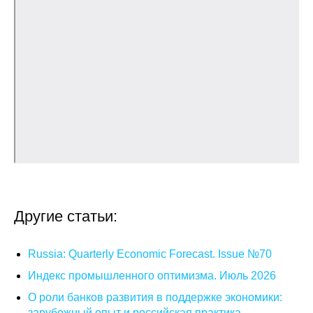
Общие требования
Стандарты оформления
Семинары
Энергетический семинар
Российско-французский семинар
ЦДУ
Отрасли и регионы
Другие статьи:
Inforum
Russia: Quarterly Economic Forecast. Issue №70
Индекс промышленного оптимизма. Июль 2026
Ученый совет
О роли банков развития в поддержке экономики:
Материалы
зарубежный опыт и российская практика