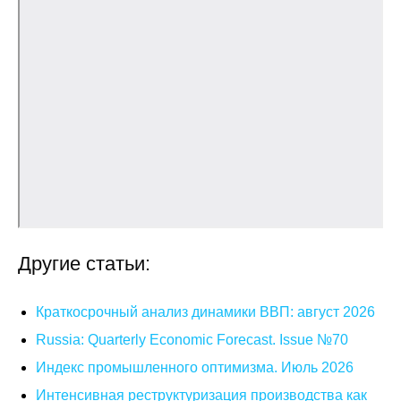
Кафедра МФТИ
Кафедра МАДИ
Аспирантура
Об аспирантуре
Поступление
Обучение
Другие статьи:
Нормативные документы
Краткосрочный анализ динамики ВВП: август 2026
Диссертационный совет
Russia: Quarterly Economic Forecast. Issue №70
Индекс промышленного оптимизма. Июль 2026
О совете
Интенсивная реструктуризация производства как