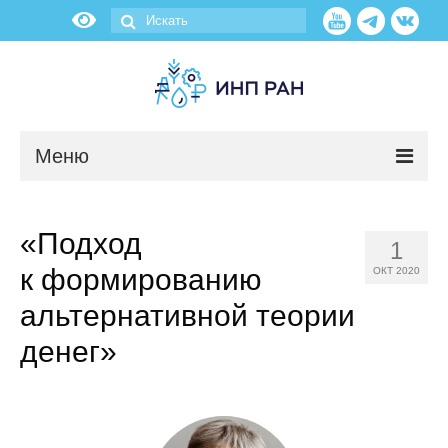
Меню
Новости
«Подход
1
О нас
к формированию
ОКТ 2020
Об институте
альтернативной теории
денег»
Научные подразделения
Администрация