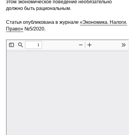
Общие требования
этом экономическое поведение необязательно
должно быть рациональным.
Стандарты оформления
Статья опубликована в журнале
«Экономика. Налоги.
Право»
№5/2020.
Семинары
Энергетический семинар
Российско-французский семинар
ЦДУ
Отрасли и регионы
Inforum
Ученый совет
Материалы