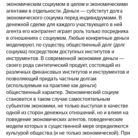
экономическим социумом в целом и экономическими
Редакционная этика
агентами в отдельности. Деньги — субститут долга
экономического социума перед индивидуумами. В
Информация для авторов
денежной сделке для каждого участвующего в ней
агента его контрагент играет роль только посредника
Общие требования
в отношениях с социумом. Любые конкретные деньги
моделируют, по существу, общественный долг (долг
социума) посредством доступных институтов и
Стандарты оформления
инструментов. В современной экономике деньги —
своего рода синтетический продукт, состоящий из
Научные труды
различных финансовых институтов и инструментов и
позволяющий придать частным долгам
О журнале
(используемым на практике как деньги)
общественный характер. Экономический социум
Выпуски
становится в таком случае самостоятельным
субъектом экономики, не только выступая в качестве
Редакционная этика
одной из сторон денежных отношений, но и влияя на
поведение экономических агентов, поведенческие
модели которых в существенной мере определяются
Информация для авторов
культурой общества (и не только экономической). При