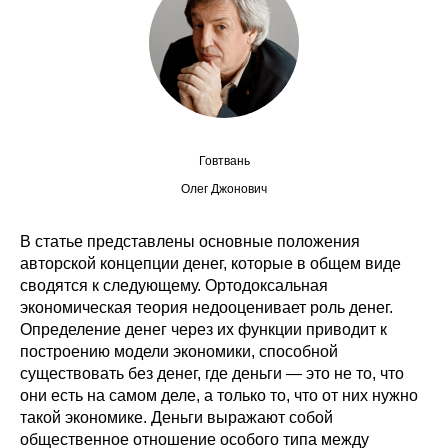
Сотрудники
Отчетность
Противодействие коррупции
Материалы для СМИ
Говтвань
Олег Джонович
Публикации
В статье представлены основные положения
Научная жизнь
авторской концепции денег, которые в общем виде
сводятся к следующему. Ортодоксальная
Издания
экономическая теория недооценивает роль денег.
Определение денег через их функции приводит к
Проблемы прогнозирования
построению модели экономики, способной
существовать без денег, где деньги — это не то, что
О журнале
они есть на самом деле, а только то, что от них нужно
такой экономике. Деньги выражают собой
Номера журналов
общественное отношение особого типа между