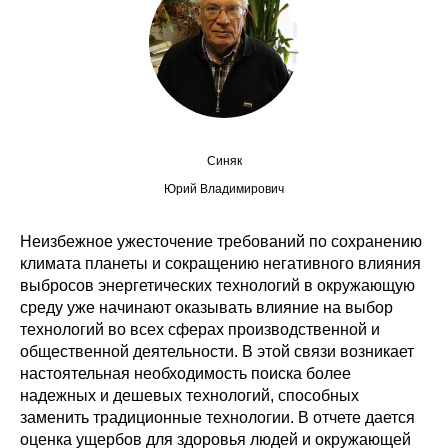
Сотрудники
Отчетность
Противодействие коррупции
Материалы для СМИ
Синяк
Юрий Владимирович
Публикации
Неизбежное ужесточение требований по сохранению
Научная жизнь
климата планеты и сокращению негативного влияния
выбросов энергетических технологий в окружающую
Издания
среду уже начинают оказывать влияние на выбор
технологий во всех сферах производственной и
Проблемы прогнозирования
общественной деятельности. В этой связи возникает
настоятельная необходимость поиска более
О журнале
надежных и дешевых технологий, способных
заменить традиционные технологии. В отчете дается
Номера журналов
оценка ущербов для здоровья людей и окружающей