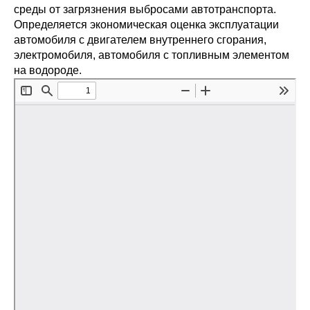
среды от загрязнения выбросами автотранспорта.
Редакционная этика
Определяется экономическая оценка эксплуатации
автомобиля с двигателем внутреннего сгорания,
Информация для авторов
электромобиля, автомобиля с топливным элементом
на водороде.
Общие требования
Стандарты оформления
Научные труды
О журнале
Выпуски
Редакционная этика
Информация для авторов