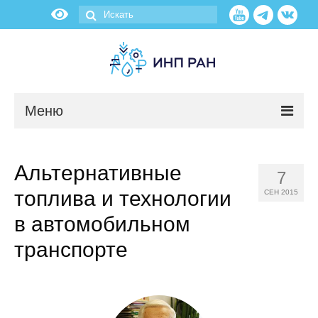
Меню
Новости
Альтернативные
7
О нас
топлива и технологии
СЕН 2015
Об институте
в автомобильном
транспорте
Научные подразделения
Администрация