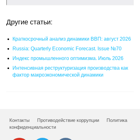
О совете
Другие статьи:
Регулярные прогнозы
Краткосрочный анализ динамики ВВП: август 2026
Квартальный прогноз
Russia: Quarterly Economic Forecast. Issue №70
Краткосрочный прогноз
Индекс промышленного оптимизма. Июль 2026
Интенсивная реструктуризация производства как
Оценка индекса промышленного
фактор макроэкономической динамики
производства
Российская Система Климатического
Мониторинга
Центр «Климатическая политика и
Контакты
Противодействие коррупции
Политика
экономика России»
конфиденциальности
Образование и карьера