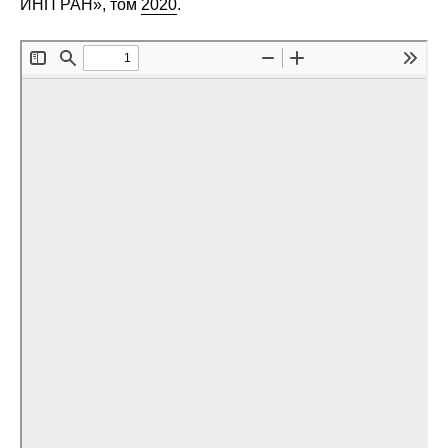
ИНП РАН», том
2020
.
Редакционная этика
Информация для авторов
Общие требования
Стандарты оформления
Научные труды
О журнале
Выпуски
Редакционная этика
Информация для авторов