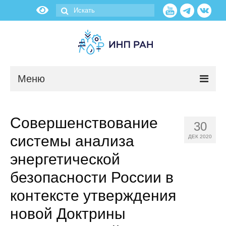
Меню
Новости
Совершенствование
30
О нас
системы анализа
ДЕК 2020
Об институте
энергетической
безопасности России в
Научные подразделения
контексте утверждения
Администрация
новой Доктрины