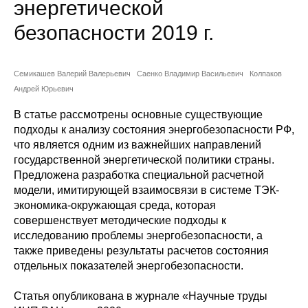
энергетической
Сотрудники
безопасности 2019 г.
Отчетность
Противодействие коррупции
Семикашев Валерий Валерьевич
Саенко Владимир Васильевич
Колпаков
Андрей Юрьевич
Материалы для СМИ
В статье рассмотрены основные существующие
подходы к анализу состояния энергобезопасности РФ,
Публикации
что является одним из важнейших направлений
государственной энергетической политики страны.
Научная жизнь
Предложена разработка специальной расчетной
модели, имитирующей взаимосвязи в системе ТЭК-
Издания
экономика-окружающая среда, которая
совершенствует методические подходы к
Проблемы прогнозирования
исследованию проблемы энергобезопасности, а
также приведены результаты расчетов состояния
О журнале
отдельных показателей энергобезопасности.
Номера журналов
Статья опубликована в журнале «Научные труды