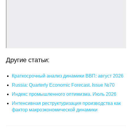
О совете
Регулярные прогнозы
Квартальный прогноз
Краткосрочный прогноз
Другие статьи:
Оценка индекса промышленного
производства
Краткосрочный анализ динамики ВВП: август 2026
Russia: Quarterly Economic Forecast. Issue №70
Российская Система Климатического
Мониторинга
Индекс промышленного оптимизма. Июль 2026
Интенсивная реструктуризация производства как
Центр «Климатическая политика и
фактор макроэкономической динамики
экономика России»
Образование и карьера