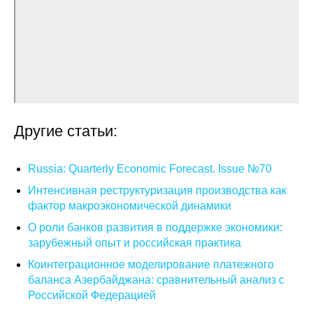
Кафедра МФТИ
Кафедра МАДИ
Аспирантура
Об аспирантуре
Другие статьи:
Поступление
Russia: Quarterly Economic Forecast. Issue №70
Интенсивная реструктуризация производства как
Обучение
фактор макроэкономической динамики
Нормативные документы
О роли банков развития в поддержке экономики:
зарубежный опыт и российская практика
Диссертационный совет
Коинтеграционное моделирование платежного
баланса Азербайджана: сравнительный анализ с
О совете
Российской Федерацией