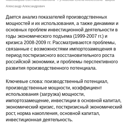
Сотрудники
Александр Александрович
Отчетность
Дается анализ показателей производственных
мощностей и их использования, а также динамики и
основных проблем инвестиционной деятельности в
Противодействие коррупции
годы экономического подъема (1999-2007 гг.) и
кризиса 2008-2009 гг. Рассматриваются проблемы,
Материалы для СМИ
связанные с возможностями импортозамещения в
период посткризисного восстановительного роста
Публикации
российской экономики, и проблемы перспективного
развития производственного потенциала.
Научная жизнь
Ключевые слова: поизводственный потенциал,
Издания
производственные мощности, коэффициент
использования (загрузка) мощности,
Проблемы прогнозирования
импортозамещение, инвестиции в основной капитал,
экономический кризис, посткризисный экономический
О журнале
рост, норма накопления, основной капитал,
инвестиционная деятельность.
Номера журналов