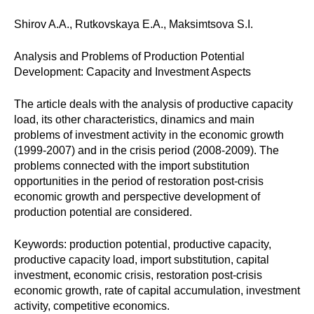
Редакционная этика
Shirov A.A., Rutkovskaya E.A., Maksimtsova S.I.
Информация для авторов
Analysis and Problems of Production Potential
Development: Capacity and Investment Aspects
Общие требования
The article deals with the analysis of productive capacity
Стандарты оформления
load, its other characteristics, dinamics and main
problems of investment activity in the economic growth
(1999-2007) and in the crisis period (2008-2009). The
Научные труды
problems connected with the import substitution
opportunities in the period of restoration post-crisis
О журнале
economic growth and perspective development of
production potential are considered.
Выпуски
Keywords: production potential, productive capacity,
Редакционная этика
productive capacity load, import substitution, capital
investment, economic crisis, restoration post-crisis
Информация для авторов
economic growth, rate of capital accumulation, investment
activity, competitive economics.