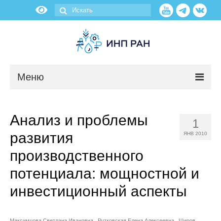
Меню
Новости
Aнализ и проблемы
1
О нас
развития
ЯНВ 2010
Об институте
производственного
потенциала: мощностной и
Научные подразделения
инвестиционный аспекты
Администрация
Максимцова Светлана Ивановна
Рутковская Елена Алексеевна
Широв