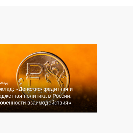
клад
оклад: «Денежно-кредитная и
джетная политика в России:
собенности взаимодействия»