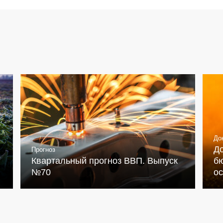
До
Д
Прогноз
Квартальный прогноз ВВП. Выпуск
бю
№70
о