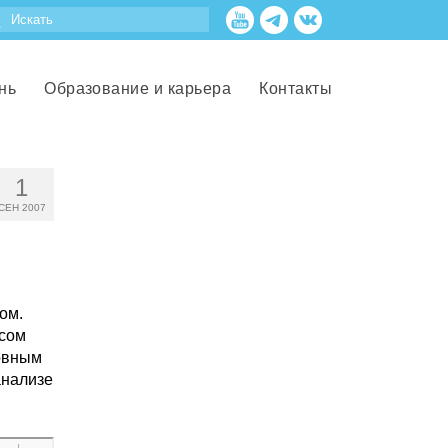
нь
Образование и карьера
Контакты
1
СЕН 2007
ом.
ссом
новным
анализе