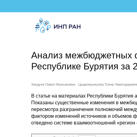
Анализ межбюджетных ф
Республике Бурятия за 
Хандуев Павел Жалсанович
Цыденмункуева Туяна Чимитдоржие
В статье на материалах Республики Бурятия
Показаны существенные изменения в межбюд
пересмотра разграничения полномочий между
фактором изменений источников и объемов ф
отведено системе взаимоотношений «регион