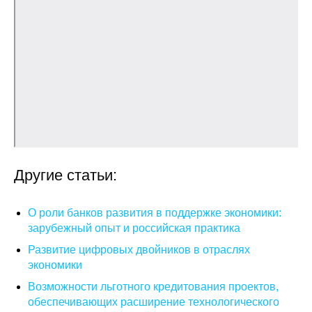
О совете
Регулярные прогнозы
Квартальный прогноз
Краткосрочный прогноз
Оценка индекса промышленного
Другие статьи:
производства
Российская Система Климатического
О роли банков развития в поддержке экономики:
Мониторинга
зарубежный опыт и российская практика
Развитие цифровых двойников в отраслях
Центр «Климатическая политика и
экономики
экономика России»
Возможности льготного кредитования проектов,
обеспечивающих расширение технологического
Образование и карьера