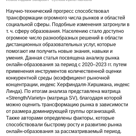
Сотрудники
Научно-технический прогресс способствовал
Отчетность
трансформации огромного числа рынков и областей
социальной сферы. Подобные изменения затронули в
т. ч. сферу образования. Населению стало доступно
Противодействие коррупции
огромное число разнообразных решений в области
дистанционных образовательных услуг, которые
Материалы для СМИ
помогают им получить новые знания, навыки и
умения. Данная статья посвящена анализу рынка
Публикации
онлайн-образования за период с 2020–2023 гг. путем
применения инструментов количественной оценки
Научная жизнь
конкурентной среды (коэффициент рыночной
концентрации, индекс Херфиндаля-Хиршмана, индекс
Издания
Линда). По итогам анализа представлена матрица
«Strength/Variety» (матрица SV), благодаря которой
Проблемы прогнозирования
можно оценить трансформацию рынка в зависимости
от размера доминирующей группы организаций.
О журнале
Также авторами определены факторы, которые
способствовали быстрому росту и развитию рынка
Номера журналов
онлайн-образования за рассматриваемый период.