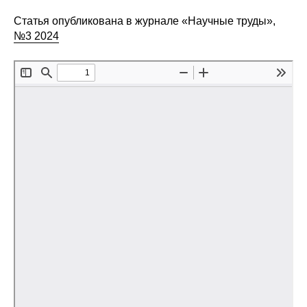
Редакционная этика
Статья опубликована в журнале «Научные труды»,
№3 2024
Информация для авторов
Общие требования
Стандарты оформления
Научные труды
О журнале
Выпуски
Редакционная этика
Информация для авторов