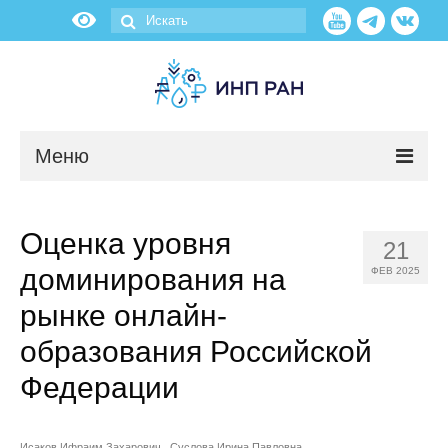
Меню
Новости
Оценка уровня
21
О нас
доминирования на
ФЕВ 2025
Об институте
рынке онлайн-
образования Российской
Научные подразделения
Федерации
Администрация
Исаков Ифраим Захарович
Суслова Ирина Павловна