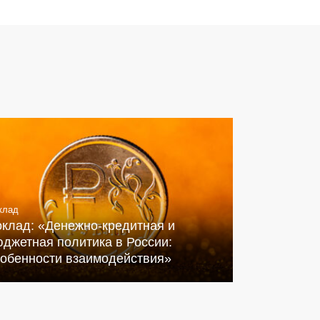
клад
оклад: «Денежно-кредитная и
джетная политика в России:
собенности взаимодействия»