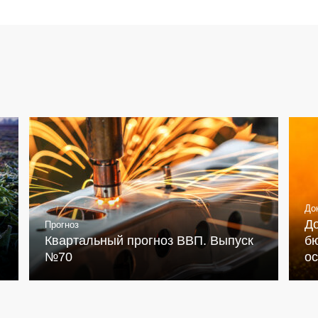
До
Д
Прогноз
Квартальный прогноз ВВП. Выпуск
бю
№70
о