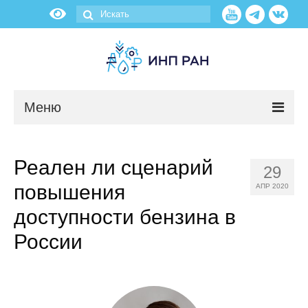
Меню
Новости
Реален ли сценарий
29
О нас
повышения
АПР 2020
Об институте
доступности бензина в
России
Научные подразделения
Администрация