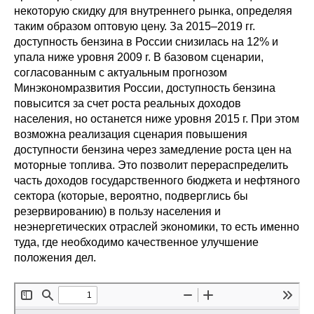
некоторую скидку для внутреннего рынка, определяя
Редакционная этика
таким образом оптовую цену. За 2015–2019 гг.
доступность бензина в России снизилась на 12% и
Информация для авторов
упала ниже уровня 2009 г. В базовом сценарии,
согласованным с актуальным прогнозом
Общие требования
Минэкономразвития России, доступность бензина
повысится за счет роста реальных доходов
населения, но останется ниже уровня 2015 г. При этом
Стандарты оформления
возможна реализация сценария повышения
доступности бензина через замедление роста цен на
Научные труды
моторные топлива. Это позволит перераспределить
часть доходов государственного бюджета и нефтяного
О журнале
сектора (которые, вероятно, подверглись бы
резервированию) в пользу населения и
Выпуски
неэнергетических отраслей экономики, то есть именно
туда, где необходимо качественное улучшение
Редакционная этика
положения дел.
Информация для авторов