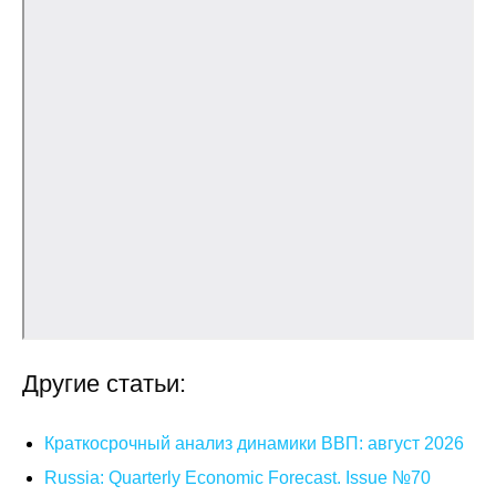
О совете
Регулярные прогнозы
Квартальный прогноз
Краткосрочный прогноз
Оценка индекса промышленного
производства
Российская Система Климатического
Мониторинга
Другие статьи:
Центр «Климатическая политика и
экономика России»
Краткосрочный анализ динамики ВВП: август 2026
Russia: Quarterly Economic Forecast. Issue №70
Образование и карьера