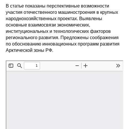
В статье показаны перспективные возможности
Редакционная этика
участия отечественного машиностроения в крупных
народнохозяйственных проектах. Выявлены
Информация для авторов
основные взаимосвязи экономических,
институциональных и технологических факторов
Общие требования
регионального развития. Предложены соображения
по обоснованию инновационных программ развития
Стандарты оформления
Арктической зоны РФ.
Научные труды
О журнале
Выпуски
Редакционная этика
Информация для авторов