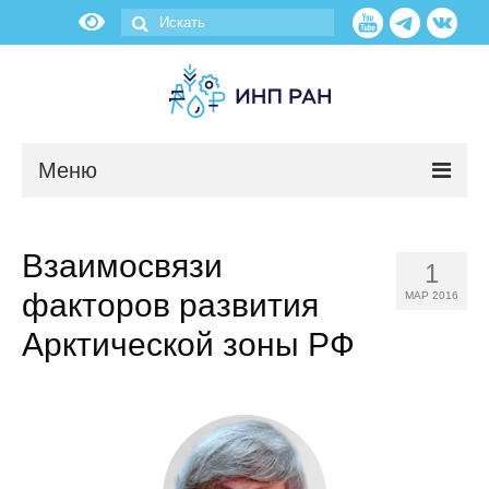
Меню
Новости
Взаимосвязи
1
О нас
факторов развития
МАР 2016
Об институте
Арктической зоны РФ
Научные подразделения
Администрация