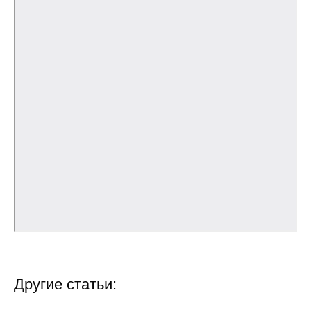
О совете
Регулярные прогнозы
Квартальный прогноз
Краткосрочный прогноз
Оценка индекса промышленного
производства
Российская Система Климатического
Мониторинга
Центр «Климатическая политика и
экономика России»
Другие статьи:
Образование и карьера