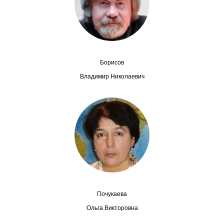
Сотрудники
Отчетность
Противодействие коррупции
Борисов
Материалы для СМИ
Владимир Николаевич
Публикации
Научная жизнь
Издания
Проблемы прогнозирования
О журнале
Почукаева
Ольга Викторовна
Номера журналов