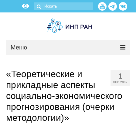
Меню
Новости
«Теоретические и
1
О нас
прикладные аспекты
ЯНВ 2002
Об институте
социально-экономического
прогнозирования (очерки
Научные подразделения
методологии)»
Администрация