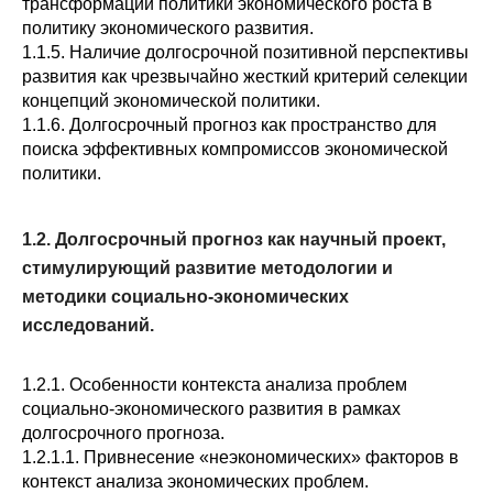
трансформации политики экономического роста в
политику экономического развития.
О совете
1.1.5. Наличие долгосрочной позитивной перспективы
развития как чрезвычайно жесткий критерий селекции
Регулярные прогнозы
концепций экономической политики.
1.1.6. Долгосрочный прогноз как пространство для
Квартальный прогноз
поиска эффективных компромиссов экономической
политики.
Краткосрочный прогноз
1.2. Долгосрочный прогноз как научный проект,
Оценка индекса промышленного
стимулирующий развитие методологии и
производства
методики социально-экономических
исследований.
Российская Система Климатического
Мониторинга
1.2.1. Особенности контекста анализа проблем
Центр «Климатическая политика и
социально-экономического развития в рамках
экономика России»
долгосрочного прогноза.
1.2.1.1. Привнесение «неэкономических» факторов в
контекст анализа экономических проблем.
Образование и карьера