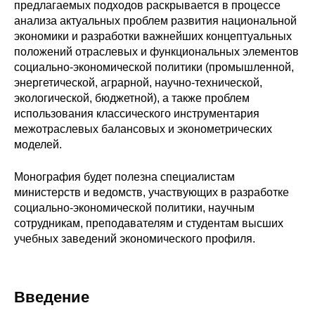
предлагаемых подходов раскрывается в процессе
Редакционная этика
анализа актуальных проблем развития национальной
экономики и разработки важнейших концептуальных
положений отраслевых и функциональных элементов
Информация для авторов
социально-экономической политики (промышленной,
энергетической, аграрной, научно-технической,
Общие требования
экологической, бюджетной), а также проблем
использования классического инструментария
Стандарты оформления
межотраслевых балансовых и эконометрических
моделей.
Научные труды
Монография будет полезна специалистам
О журнале
министерств и ведомств, участвующих в разработке
социально-экономической политики, научным
Выпуски
сотрудникам, преподавателям и студентам высших
учебных заведений экономического профиля.
Редакционная этика
Информация для авторов
Введение