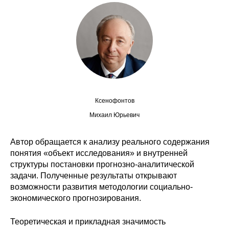
Сотрудники
Отчетность
Противодействие коррупции
Материалы для СМИ
Ксенофонтов
Публикации
Михаил Юрьевич
Научная жизнь
Автор обращается к анализу реального содержания
Издания
понятия «объект исследования» и внутренней
структуры постановки прогнозно-аналитической
Проблемы прогнозирования
задачи. Полученные результаты открывают
возможности развития методологии социально-
О журнале
экономического прогнозирования.
Номера журналов
Теоретическая и прикладная значимость