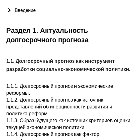
Общие требования
Введение
Стандарты оформления
Раздел 1. Актуальность
Семинары
долгосрочного прогноза
Энергетический семинар
Российско-французский семинар
1.1. Долгосрочный прогноз как инструмент
разработки социально-экономической политики.
ЦДУ
1.1.1. Долгосрочный прогноз и экономические
Отрасли и регионы
реформы.
1.1.2. Долгосрочный прогноз как источник
представлений об инерционности развития и
Inforum
политика реформ.
1.1.3. Образ будущего как источник критериев оценки
Ученый совет
текущей экономической политики.
1.1.4. Долгосрочный прогноз как фактор
Материалы