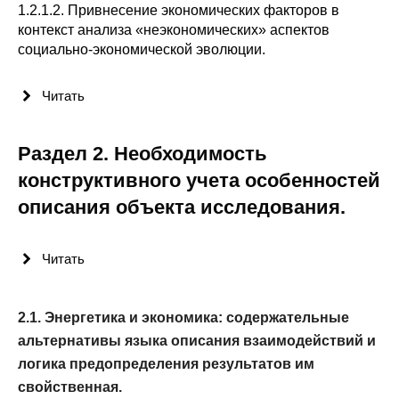
1.2.1.2. Привнесение экономических факторов в
Кафедра МФТИ
контекст анализа «неэкономических» аспектов
социально-экономической эволюции.
Кафедра МАДИ
Читать
Аспирантура
Раздел 2. Необходимость
Об аспирантуре
конструктивного учета особенностей
Поступление
описания объекта исследования.
Обучение
Читать
Нормативные документы
2.1. Энергетика и экономика: содержательные
Диссертационный совет
альтернативы языка описания взаимодействий и
логика предопределения результатов им
О совете
свойственная.