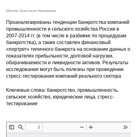
Сотрудники
Могилат Анастасия Николаевна
Отчетность
Проанализированы тенденции банкротства компаний
промышленности и сельского хозяйства России в
Противодействие коррупции
2007-2014 гг. (в том числе в разбивке по процедурам
банкротства), а также составлен финансовый
Материалы для СМИ
«портрет» типичного банкрота на основании данных о
показателях прибыльности, долговой нагрузки,
Публикации
оборачиваемости и ликвидности активов. Результаты
исследования могут быть полезны при проведении
стресс-тестирования компаний реального сектора
Научная жизнь
Ключевые слова: банкротство, промышленность,
Издания
сельское хозяйство, юридические лица, стресс-
Проблемы прогнозирования
тестирование
О журнале
Номера журналов