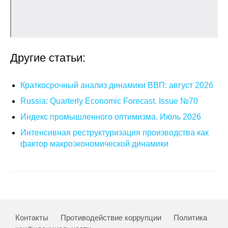
О совете
Регулярные прогнозы
Другие статьи:
Квартальный прогноз
Краткосрочный анализ динамики ВВП: август 2026
Краткосрочный прогноз
Russia: Quarterly Economic Forecast. Issue №70
Оценка индекса промышленного
Индекс промышленного оптимизма. Июль 2026
производства
Интенсивная реструктуризация производства как
фактор макроэкономической динамики
Российская Система Климатического
Мониторинга
Центр «Климатическая политика и
экономика России»
Контакты
Противодействие коррупции
Политика
Образование и карьера