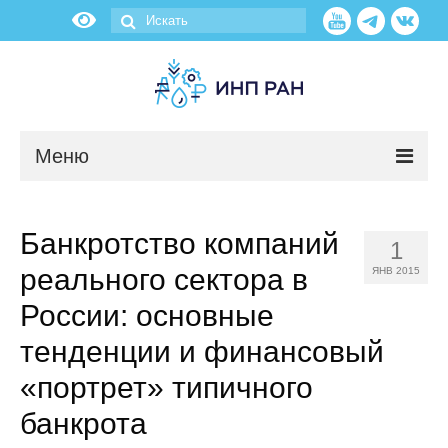
Меню
Новости
Банкротство компаний
1
О нас
реального сектора в
ЯНВ 2015
Об институте
России: основные
тенденции и финансовый
Научные подразделения
«портрет» типичного
Администрация
банкрота