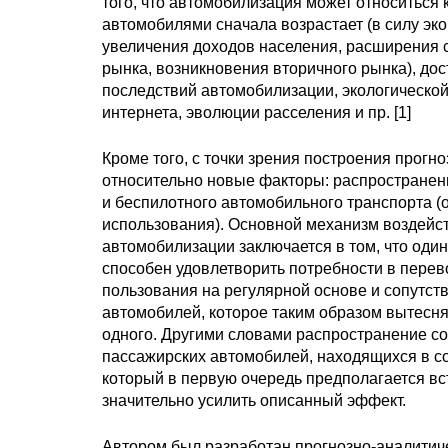
того, что автомобилизация может относиться
автомобилями сначала возрастает (в силу эко
увеличения доходов населения, расширения 
рынка, возникновения вторичного рынка), дос
последствий автомобилизации, экологической
интернета, эволюции расселения и пр. [1]
Кроме того, с точки зрения построения прог
относительно новые факторы: распространени
и беспилотного автомобильного транспорта 
использования). Основной механизм воздейст
автомобилизации заключается в том, что оди
способен удовлетворить потребности в перев
пользования на регулярной основе и сопутст
автомобилей, которое таким образом вытесн
одного. Другими словами распространение с
пассажирских автомобилей, находящихся в с
который в первую очередь предполагается вс
значительно усилить описанный эффект.
Автором был разработан прогнозно-аналитич