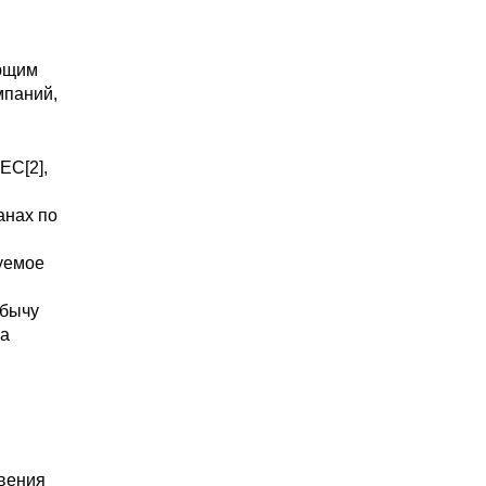
ающим
мпаний,
ЕС[2],
анах по
уемое
обычу
на
вения