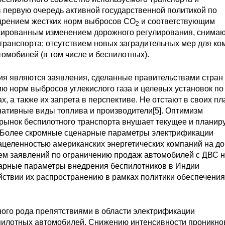
 первую очередь активной государственной политикой по
дрением жестких норм выбросов CO
и соответствующим
2
сированным изменением дорожного регулирования, сним
транспорта; отсутствием новых заградительных мер для ко
омобилей (в том числе и беспилотных).
я являются заявления, сделанные правительствами стран 
нию норм выбросов углекислого газа и целевых установок по
 а также их запрета в перспективе. Не отстают в своих пл
нативные виды топлива и производители[5]. Оптимизм
 рынок беспилотного транспорта внушает текущее и планир
]. Более скромные сценарные параметры электрификации
целенностью американских энергетических компаний на д
ием заявлений по ограничению продаж автомобилей с ДВС 
арные параметры внедрения беспилотников в Индии
ствии их распространению в рамках политики обеспечения
ого рода препятствиями в области электрификации
спилотных автомобилей. Снижению интенсивности проникно