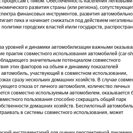
 к процессам с пиком. Обеспеченность населения легковыми
номического развития страны (или региона), сопутствующе
спектра финансовых инструментов, развития автомобильн
тигает пика и начинает снижаться под действием негативны
 политики городских властей и\или государств, распростра
ноза уровней и динамики автомобилизации важными оказыв
е практик совместного использования автомобилей (car-sh
(обладающего значительным потенциалом совместного
вия этих факторов на объем и динамику показателей
н автомобиль, участвующий в совместном использовании,
озках сразу нескольких домашних хозяйств. В случае совме
вующего отказа от личного автомобиля, количество личных
яется совместно используемым автомобилем, оказывается 
овместного пользования способно сокращать общий парк
обственности домашних хозяйств. Беспилотный автомобиль
траивать в системы совместного использования, может
еский инструментарий для оценки перспективной динамики