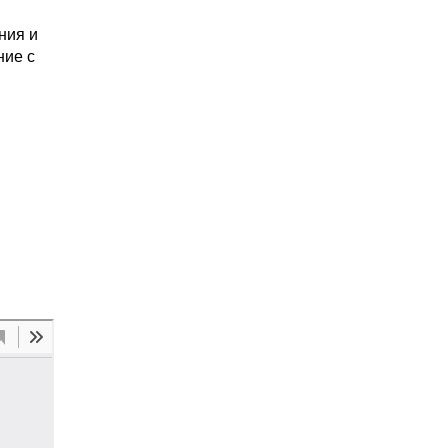
ния и
ние с