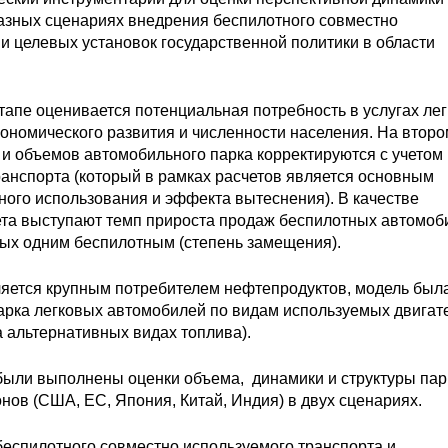
разных сценариях внедрения беспилотного совместно
ии целевых установок государственной политики в области
тапе оценивается потенциальная потребность в услугах лег
кономического развития и численности населения. На второ
и объемов автомобильного парка корректируются с учетом
анспорта (который в рамках расчетов является основным
ого использования и эффекта вытеснения). В качестве
ета выступают темп прироста продаж беспилотных автомоб
ых одним беспилотным (степень замещения).
ляется крупным потребителем нефтепродуктов, модель был
арка легковых автомобилей по видам используемых двигат
а альтернативных видах топлива).
ыли выполнены оценки объема, динамики и структуры пар
нов (США, ЕС, Япония, Китай, Индия) в двух сценариях.
еспилотного совместно используемого транспорта и