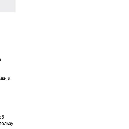
а
ики и
об
пользу