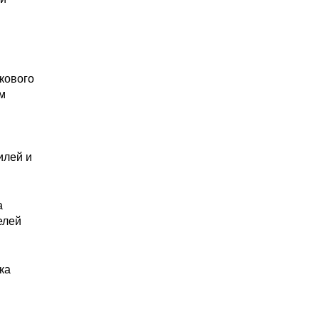
кового
м
илей и
а
елей
ка