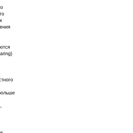
го
ого
х
нения
аются
aring)
стного
больше
,
 и